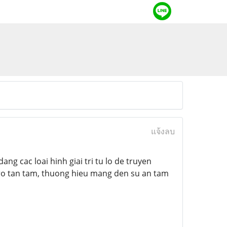
แจ้งลบ
g cac loai hinh giai tri tu lo de truyen
tro tan tam, thuong hieu mang den su an tam