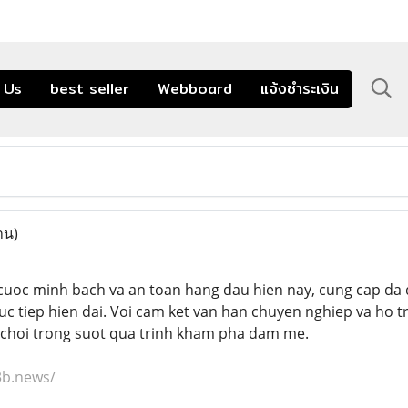
 Us
best seller
Webboard
แจ้งชำระเงิน
าน)
cuoc minh bach va an toan hang dau hien nay, cung cap da dan
uc tiep hien dai. Voi cam ket van han chuyen nghiep va ho 
 choi trong suot qua trinh kham pha dam me.
3b.news/