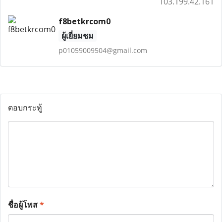
103.199.42.161
f8betkrcom0
ผู้เยี่ยมชม
p01059009504@gmail.com
ตอบกระทู้
ชื่อผู้โพส
*