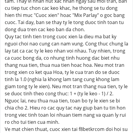
tam. Thay vi nhan nut xac nhan ngay sau moi tran, ban
cu tiep tuc chon cac keo khac, he thong se tu dong
hien thi muc "Cuoc xien" hoac "Mix Parlay" o goc bang
cuoc. Tai day, ban se thay ty le tong duoc tinh toan tu
dong dua tren cac keo ban da chon.
Quy tac tinh tien trong cuoc xien la dieu ma bat ky
nguoi choi nao cung can nam vung. Cong thuc chung la
lay tat ca cac ty le keo nhan voi nhau. Tuy nhien, trong
ca cuoc bong da, co nhung tinh huong dac biet nhu
thang nua tien, thua nua tien hoac hoa. Neu mot tran
trong xien co ket qua Hoa, ty le cua tran do se duoc
tinh la 1.0 (nghia la khong lam tang cung khong lam
giam tong ty le xien). Neu mot tran thang nua tien, ty le
se duoc tinh theo cong thuc: 1 + (ty le keo - 1) / 2.
Nguoc lai, neu thua nua tien, toan bo ty le xien se bi
chia cho 2. Hieu ro cac quy tac nay giup ban tu tin hon
trong viec tinh toan loi nhuan tiem nang va quan ly rui
ro cho tui tien cua minh.
Ve mat chien thuat, cuoc xien tai f8betkrcom doi hoi su