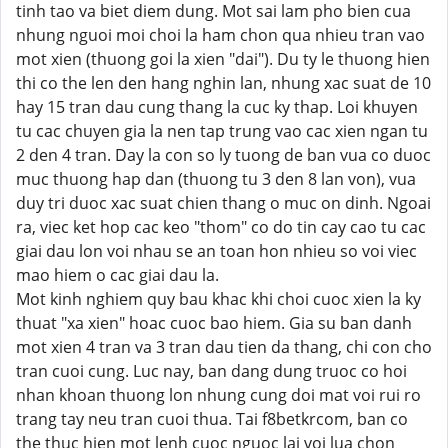
tinh tao va biet diem dung. Mot sai lam pho bien cua
nhung nguoi moi choi la ham chon qua nhieu tran vao
mot xien (thuong goi la xien "dai"). Du ty le thuong hien
thi co the len den hang nghin lan, nhung xac suat de 10
hay 15 tran dau cung thang la cuc ky thap. Loi khuyen
tu cac chuyen gia la nen tap trung vao cac xien ngan tu
2 den 4 tran. Day la con so ly tuong de ban vua co duoc
muc thuong hap dan (thuong tu 3 den 8 lan von), vua
duy tri duoc xac suat chien thang o muc on dinh. Ngoai
ra, viec ket hop cac keo "thom" co do tin cay cao tu cac
giai dau lon voi nhau se an toan hon nhieu so voi viec
mao hiem o cac giai dau la.
Mot kinh nghiem quy bau khac khi choi cuoc xien la ky
thuat "xa xien" hoac cuoc bao hiem. Gia su ban danh
mot xien 4 tran va 3 tran dau tien da thang, chi con cho
tran cuoi cung. Luc nay, ban dang dung truoc co hoi
nhan khoan thuong lon nhung cung doi mat voi rui ro
trang tay neu tran cuoi thua. Tai f8betkrcom, ban co
the thuc hien mot lenh cuoc nguoc lai voi lua chon