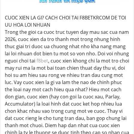
CUOC XIEN LA GI? CACH CHOI TAI F8BETKRCOM DE TOI
UU HOA LOI NHUAN
Trong the gioi ca cuoc truc tuyen day mau sac cua nam
2026, cuoc xien da tro thanh mot trong nhung hinh
thuc giai tri duoc ua chuong nhat nho kha nang mang
lai loi nhuan dot bien tu mot so von nho. Doi voi nhung
nguoi choi tai
f8bet
, cuoc xien khong chi la mot tro choi
may rui ma la mot bai toan chien thuat day thu vi, doi
hoi su am hieu sau rong ve nhieu tran dau cung mot
luc. Vay cuoc xien la gi va lam the nao de chinh phuc
the loai nay mot cach hieu qua nhat? Hieu mot cach
don gian, cuoc xien (hay con goi la cuoc xau, Parlay,
Accumulator) la loai hinh dat cuoc ket hop nhieu lua
chon khac nhau vao trong cung mot ve cuoc. Thay vi
dat cuoc rieng le cho tung tran dau, ban gop chung lai
thanh mot chuoi. Diem hap dan nhat cua cuoc xien
chinh la ty le thuong se duoc tinh theo cap so nhan cua