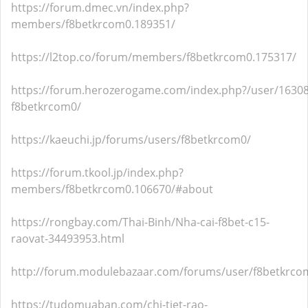
https://forum.dmec.vn/index.php?
members/f8betkrcom0.189351/
https://l2top.co/forum/members/f8betkrcom0.175317/
https://forum.herozerogame.com/index.php?/user/16308
f8betkrcom0/
https://kaeuchi.jp/forums/users/f8betkrcom0/
https://forum.tkool.jp/index.php?
members/f8betkrcom0.106670/#about
https://rongbay.com/Thai-Binh/Nha-cai-f8bet-c15-
raovat-34493953.html
http://forum.modulebazaar.com/forums/user/f8betkrco
https://tudomuaban.com/chi-tiet-rao-