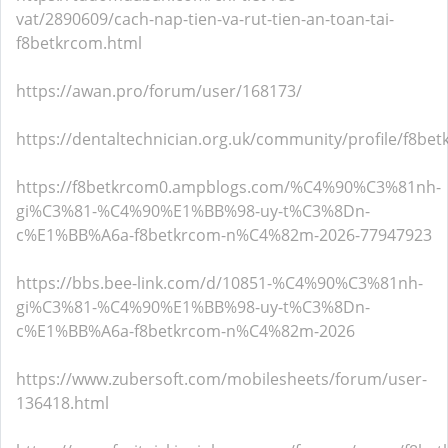
vat/2890609/cach-nap-tien-va-rut-tien-an-toan-tai-
f8betkrcom.html
https://awan.pro/forum/user/168173/
https://dentaltechnician.org.uk/community/profile/f8be
https://f8betkrcom0.ampblogs.com/%C4%90%C3%81nh-
gi%C3%81-%C4%90%E1%BB%98-uy-t%C3%8Dn-
c%E1%BB%A6a-f8betkrcom-n%C4%82m-2026-77947923
https://bbs.bee-link.com/d/10851-%C4%90%C3%81nh-
gi%C3%81-%C4%90%E1%BB%98-uy-t%C3%8Dn-
c%E1%BB%A6a-f8betkrcom-n%C4%82m-2026
https://www.zubersoft.com/mobilesheets/forum/user-
136418.html