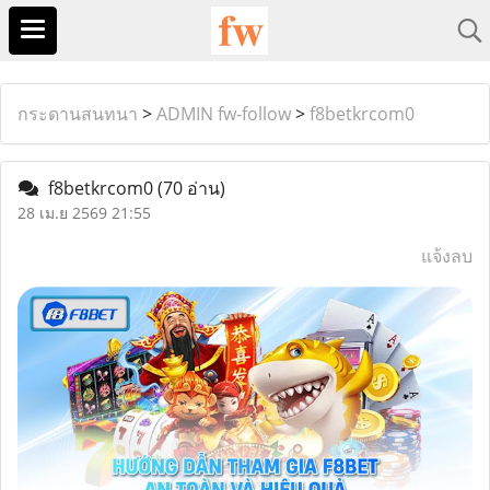
กระดานสนทนา
>
ADMIN fw-follow
>
f8betkrcom0
f8betkrcom0
(70 อ่าน)
28 เม.ย 2569 21:55
แจ้งลบ