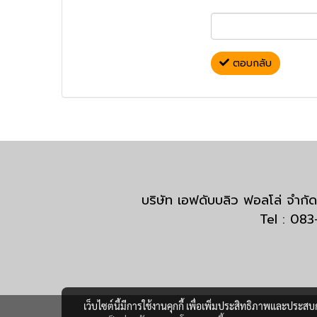
ตอบกลับ
บริษัท เอฟดับบลิว ฟอลโล่ จำ
Tel : 08
เว็บไซต์นี้มีการใช้งานคุกกี้ เพื่อเพิ่มประสิทธิภาพและประส