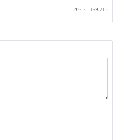
203.31.169.213