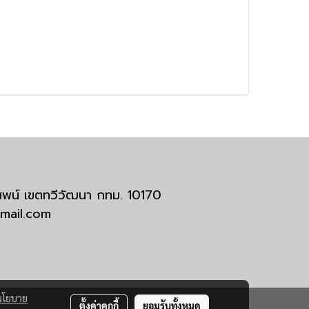
มสพน์ เขตทวีวัฒนา กทม. 10170
tmail.com
นโยบาย
ตั้งค่าคุกกี้
ยอมรับทั้งหมด