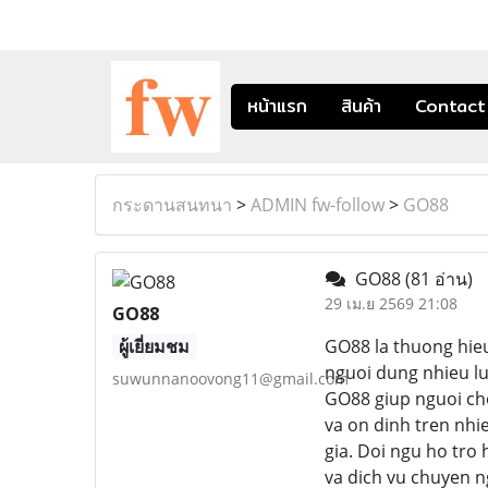
หน้าแรก
สินค้า
Contact
กระดานสนทนา
>
ADMIN fw-follow
>
GO88
GO88
(81 อ่าน)
29 เม.ย 2569 21:08
GO88
ผู้เยี่ยมชม
GO88 la thuong hieu
nguoi dung nhieu lu
suwunnanoovong11@gmail.com
GO88 giup nguoi cho
va on dinh tren nhi
gia. Doi ngu ho tro
va dich vu chuyen ng