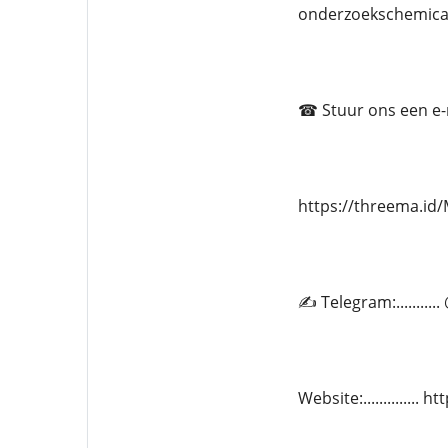
onderzoekschemica
☎ Stuur ons een e-ma
https://threema.i
✍ Telegram:.........
Website:.............