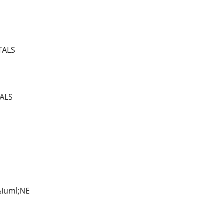
TALS
TALS
Iuml;NE