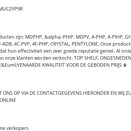
d/MUC2YP9R
oducten zijn: MDPHP, &alpha;-PHiP, MDPV, A-PHP, A-PIHP, 
-ADB, 4C-PVP, 4F-PHP, CRYSTAL, PENTYLONE, Onze producten 
 dat hun effectiviteit een zeer goede reputatie geniet. Al 
 aan onze klanten worden verkocht. TOP SHELF, ONGESNED
E&Euml;VENAARDE KWALITEIT VOOR DE GEBODEN PRIJS ♛
 ONS OP VIA DE CONTACTGEGEVENS HIERONDER EN WIJ ZU
7 ONLINE
ne verkopers