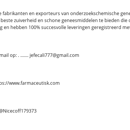
e fabrikanten en exporteurs van onderzoekschemische gene
beste zuiverheid en schone geneesmiddelen te bieden die onve
g en hebben 100% succesvolle leveringen geregistreerd me
il op: . ....... jefecali777@gmail.com
. https://www.farmaceutisk.com
.. @Nicecoff179373