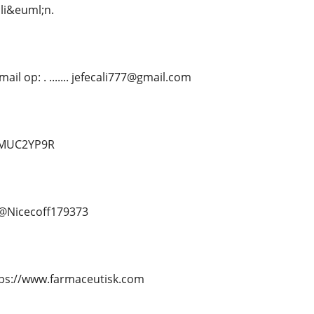
li&euml;n.
il op: . ....... jefecali777@gmail.com
d/MUC2YP9R
.. @Nicecoff179373
. https://www.farmaceutisk.com