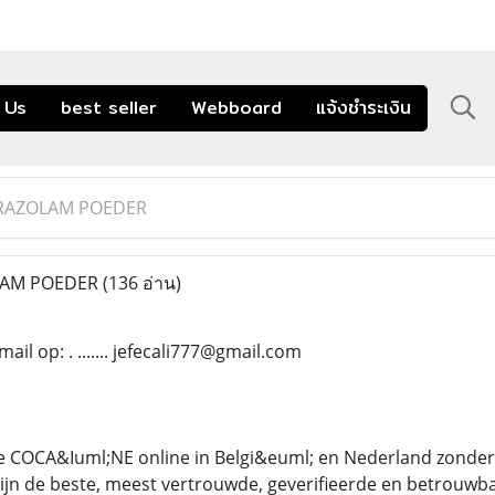
 Us
best seller
Webboard
แจ้งชำระเงิน
RAZOLAM POEDER
LAM POEDER
(136 อ่าน)
il op: . ....... jefecali777@gmail.com
lle COCA&Iuml;NE online in Belgi&euml; en Nederland zonde
j zijn de beste, meest vertrouwde, geverifieerde en betrouwb