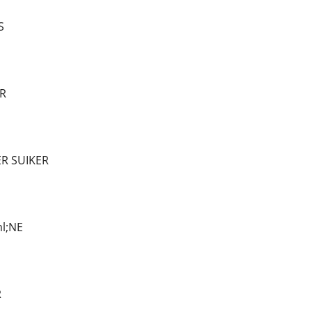
S
R
ER SUIKER
l;NE
R