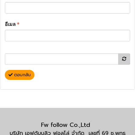
อีเมล
*
ตอบกลับ
Fw follow Co.,Ltd
บริษัท เอฟดับบลิว ฟอลโล่ จำกัด เลขที่ 69 ซ.พุทธ