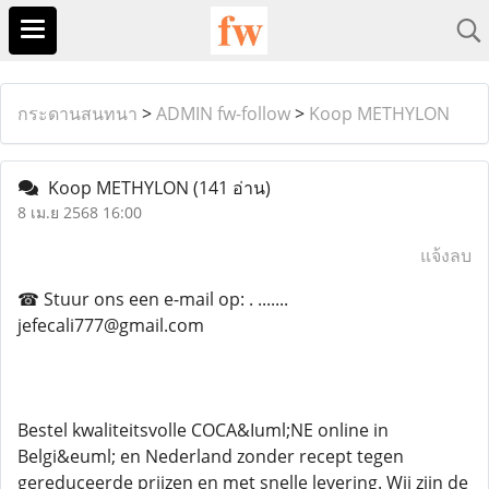
กระดานสนทนา
>
ADMIN fw-follow
>
Koop METHYLON
Koop METHYLON
(141 อ่าน)
8 เม.ย 2568 16:00
แจ้งลบ
☎ Stuur ons een e-mail op: . .......
jefecali777@gmail.com
Bestel kwaliteitsvolle COCA&Iuml;NE online in
Belgi&euml; en Nederland zonder recept tegen
gereduceerde prijzen en met snelle levering. Wij zijn de