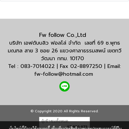
Fw follow Co.,Ltd
บริษัท เอฟดับบลิว ฟอลโล่ จำกัด เลขที่ 69 ซ.พุทธ
มณฑล สาย 3 ซอย 26 แขวงศาลาธรรมสพน์ เขตทวี
วัฒนา กทม. 10170
Tel : 083-7014022 | Fax 02-8897250 | Email:
fw-follow@hotmail.com
© Copyright 2020 All Rights Reserved.
ผู้เข้าชมทั้งหมด
17,990,073
เว็บไซต์นี้มีการใช้งานคุกกี้ เพื่อเพิ่มประสิทธิภาพและประสบการณ์ที่ดีใน