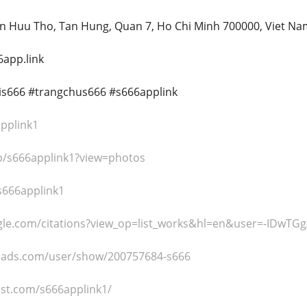
en Huu Tho, Tan Hung, Quan 7, Ho Chi Minh 700000, Viet Na
6app.link
is666 #trangchus666 #s666applink
applink1
p/s666applink1?view=photos
s666applink1
ogle.com/citations?view_op=list_works&hl=en&user=-IDwTG
eads.com/user/show/200757684-s666
est.com/s666applink1/