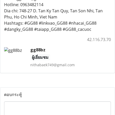
Hotline: 0963482114
Dia chi: 748-27 D. Tan Ky Tan Quy, Tan Son Nhi, Tan
Phu, Ho Chi Minh, Viet Nam
Hashtags: #GG88 #linkvao_GG88 #nhacai_GG88
#dangky_GG88 #taiapp_GG88 #GG88_cacuoc
42.116.73.70
gg88bz
ผู้เยี่ยมชม
nithabaek749@gmail.com
ตอบกระทู้