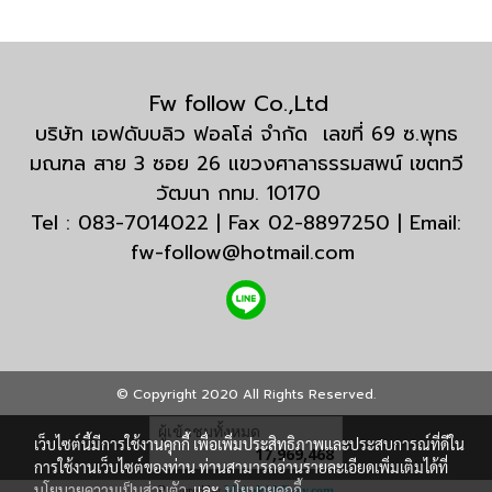
Fw follow Co.,Ltd
บริษัท เอฟดับบลิว ฟอลโล่ จำกัด เลขที่ 69 ซ.พุทธ
มณฑล สาย 3 ซอย 26 แขวงศาลาธรรมสพน์ เขตทวี
วัฒนา กทม. 10170
Tel : 083-7014022 | Fax 02-8897250 | Email:
fw-follow@hotmail.com
© Copyright 2020 All Rights Reserved.
ผู้เข้าชมทั้งหมด
เว็บไซต์นี้มีการใช้งานคุกกี้ เพื่อเพิ่มประสิทธิภาพและประสบการณ์ที่ดีใน
17,969,468
การใช้งานเว็บไซต์ของท่าน ท่านสามารถอ่านรายละเอียดเพิ่มเติมได้ที่
นโยบายความเป็นส่วนตัว
และ
นโยบายคุกกี้
Powered by
MakeWebEasy.com