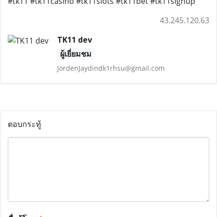
#tk11 #tk11casino #tk11slots #tk11bet #tk11signup
43.245.120.63
TK11 dev
ผู้เยี่ยมชม
JordenJaydindk1rhsu@gmail.com
ตอบกระทู้