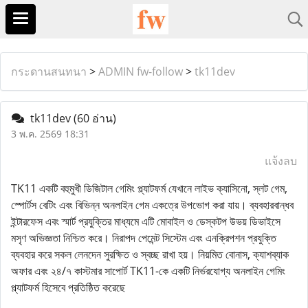
กระดานสนทนา
>
ADMIN fw-follow
>
tk11dev
tk11dev
(60 อ่าน)
3 พ.ค. 2569 18:31
แจ้งลบ
TK11 একটি বহুমুখী ডিজিটাল গেমিং প্ল্যাটফর্ম যেখানে লাইভ ক্যাসিনো, স্লট গেম,
স্পোর্টস বেটিং এবং বিভিন্ন অনলাইন গেম একত্রে উপভোগ করা যায়। ব্যবহারবান্ধব
ইন্টারফেস এবং স্মার্ট প্রযুক্তির মাধ্যমে এটি মোবাইল ও ডেস্কটপ উভয় ডিভাইসে
মসৃণ অভিজ্ঞতা নিশ্চিত করে। নিরাপদ পেমেন্ট সিস্টেম এবং এনক্রিপশন প্রযুক্তি
ব্যবহার করে সকল লেনদেন সুরক্ষিত ও স্বচ্ছ রাখা হয়। নিয়মিত বোনাস, ক্যাশব্যাক
অফার এবং ২৪/৭ কাস্টমার সাপোর্ট TK11-কে একটি নির্ভরযোগ্য অনলাইন গেমিং
প্ল্যাটফর্ম হিসেবে প্রতিষ্ঠিত করেছে