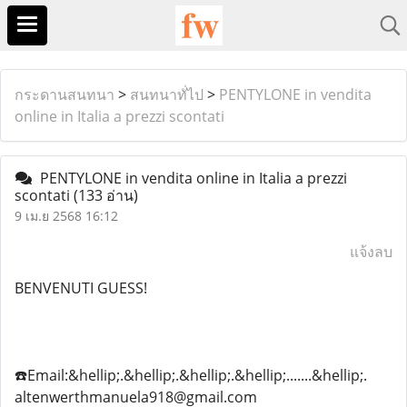
กระดานสนทนา
>
สนทนาทั่ไป
>
PENTYLONE in vendita
online in Italia a prezzi scontati
PENTYLONE in vendita online in Italia a prezzi
scontati
(133 อ่าน)
9 เม.ย 2568 16:12
แจ้งลบ
BENVENUTI GUESS!
☎️Email:&hellip;.&hellip;.&hellip;.&hellip;.......&hellip;.
altenwerthmanuela918@gmail.com