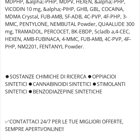
MDPHP, &alpha;-PHiP, MDPV, HEXEN, &alpha;-PHP,
VICODIN 10 mg, &alpha;-PIHP, GHB, GBL, COCAINA,
MDMA Crystal, FUB-AMB, 5F-ADB, 4C-PVP, 4F-PHP, 3-
MMC, PENTYLONE, NEMBUTAL Powder, QUAALUDE 300
mg, TRAMADOL, PERCOCET, BK-EBDP, 5cladb a,4-CEC,
HEXEN, AMB-FUBINACA, 4-MMC, FUB-AMB, 4C-PVP, 4F-
PHP, NM2201, FENTANYL Powder.
⏺️SOSTANZE CHIMICHE DI RICERCA ⏺️OPPIACIOI
SINTETICI ⏺️CANNABINOIDI SINTETICI ⏺️STIMOLANTI
SINTETICI ⏺️BENZODIAZEPINE SINTETICHE
✅CONTATTACI 24/7 PER LE TUE MIGLIORI OFFERTE,
SEMPRE APERTI/ONLINE!!