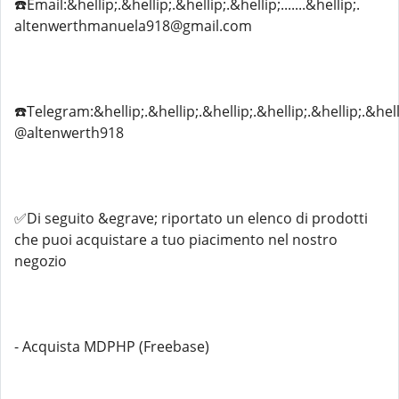
☎️Email:&hellip;.&hellip;.&hellip;.&hellip;.......&hellip;.
altenwerthmanuela918@gmail.com
☎️Telegram:&hellip;.&hellip;.&hellip;.&hellip;.&hellip;.&hell
@altenwerth918
✅Di seguito &egrave; riportato un elenco di prodotti
che puoi acquistare a tuo piacimento nel nostro
negozio
- Acquista MDPHP (Freebase)