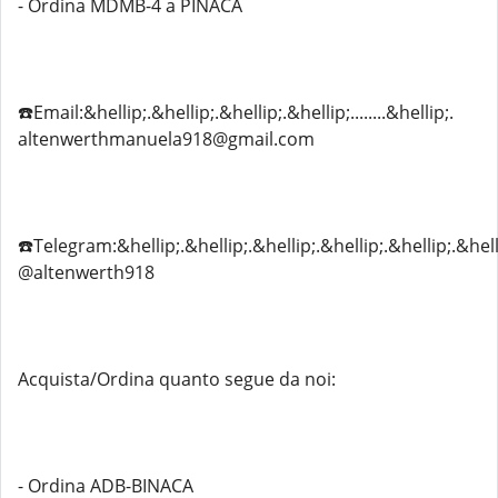
- Ordina MDMB-4 a PINACA
☎️Email:&hellip;.&hellip;.&hellip;.&hellip;........&hellip;.
altenwerthmanuela918@gmail.com
☎️Telegram:&hellip;.&hellip;.&hellip;.&hellip;.&hellip;.&hell
@altenwerth918
Acquista/Ordina quanto segue da noi:
- Ordina ADB-BINACA