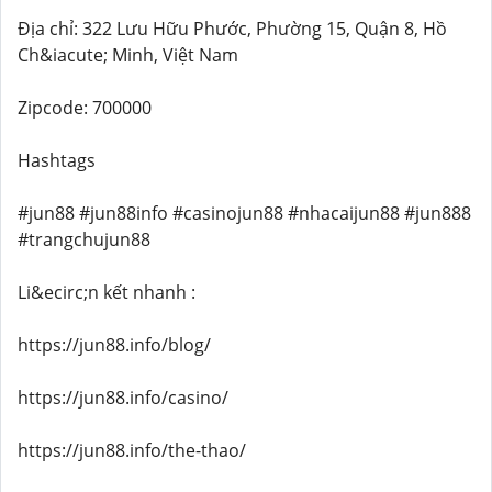
Địa chỉ: 322 Lưu Hữu Phước, Phường 15, Quận 8, Hồ
Ch&iacute; Minh, Việt Nam
Zipcode: 700000
Hashtags
#jun88 #jun88info #casinojun88 #nhacaijun88 #jun888
#trangchujun88
Li&ecirc;n kết nhanh :
https://jun88.info/blog/
https://jun88.info/casino/
https://jun88.info/the-thao/