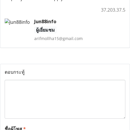
37.203.37.5
Jun88info
ผู้เยี่ยมชม
arifmollha15@gmail.com
ตอบกระทู้
ชื่อผู้โพส
*