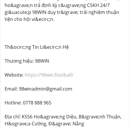
ho&agrave;n trả định kỳ c&ugrave;ng CSKH 24/7
gi&uacute;p 98WIN duy tr&igrave; trải nghiệm thuận
tiện cho hội vi&ecirc;n.
Th&ocirc;ng Tin Li&ecirc;n Hệ
Thương hiệu: 98WIN
Website:
https://98win.football/
Email: 98winadmin@gmail.com
Hotline: 0778 888 965
Địa chỉ: K556 Ho&agrave;ng Diệu, B&igrave;nh Thuận,
H&ograve;a Cường, Đ&agrave; Nẵng