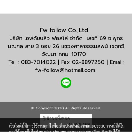
Fw follow Co.,Ltd
บริษัท เอฟดับบลิว ฟอลโล่ จำกัด เลขที่ 69 ซ.พุทธ
มณฑล สาย 3 ซอย 26 แขวงศาลาธรรมสพน์ เขตทวี
วัฒนา กทม. 10170
Tel : 083-7014022 | Fax 02-8897250 | Email:
fw-follow@hotmail.com
© Copyright 2020 All Rights Reserved.
ผู้เข้าชมทั้งหมด
17,899,169
เว็บไซต์นี้มีการใช้งานคุกกี้ เพื่อเพิ่มประสิทธิภาพและประสบการณ์ที่ดีใน