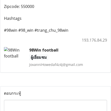
Zipcode: 550000
Hashtags
#98win #98_win #trang_chu_98win
193.176.84.29
98Win football
ผู้เยี่ยมชม
JovanniHowedaf4z4j@gmail.com
ตอบกระทู้