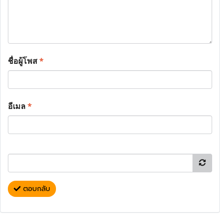
ชื่อผู้โพส
*
อีเมล
*
ตอบกลับ