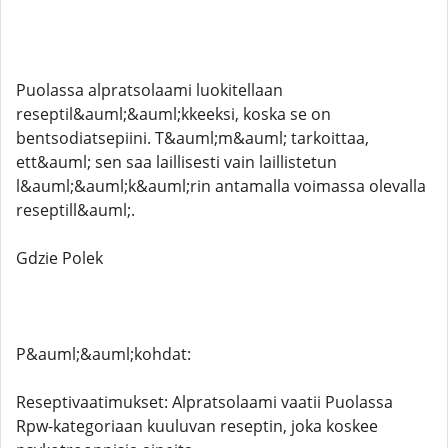
Puolassa alpratsolaami luokitellaan
reseptil&auml;&auml;kkeeksi, koska se on
bentsodiatsepiini. T&auml;m&auml; tarkoittaa,
ett&auml; sen saa laillisesti vain laillistetun
l&auml;&auml;k&auml;rin antamalla voimassa olevalla
reseptill&auml;. ​
Gdzie Polek
P&auml;&auml;kohdat:
Reseptivaatimukset: Alpratsolaami vaatii Puolassa
Rpw-kategoriaan kuuluvan reseptin, joka koskee