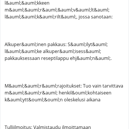
l&auml;&auml;kkeen
m&auml;&auml;r&auml;&auml;v&auml;lt&auml;
l&auml;&auml;k&auml;rilt&auml;, ​​jossa sanotaan:​
Alkuper&auml;inen pakkaus: S&auml;ilyt&auml;
l&auml;&auml;ke alkuper&auml;isess&auml;
pakkauksessaan reseptilappu ehj&auml;n&auml;.​
M&auml;&auml;r&auml;rajoitukset: Tuo vain tarvittava
m&auml;&auml;r&auml; henkil&ouml;kohtaiseen
k&auml;ytt&ouml;&ouml;n oleskelusi aikana
Tulliilmoitus: Valmistaudu ilmoittamaan