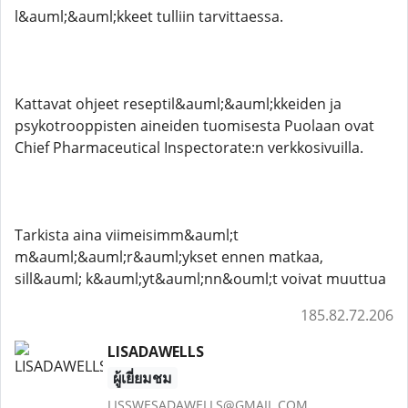
l&auml;&auml;kkeet tulliin tarvittaessa.
Kattavat ohjeet reseptil&auml;&auml;kkeiden ja
psykotrooppisten aineiden tuomisesta Puolaan ovat
Chief Pharmaceutical Inspectorate:n verkkosivuilla. ​
Tarkista aina viimeisimm&auml;t
m&auml;&auml;r&auml;ykset ennen matkaa,
sill&auml; k&auml;yt&auml;nn&ouml;t voivat muuttua
185.82.72.206
LISADAWELLS
ผู้เยี่ยมชม
LISSWESADAWELLS@GMAIL.COM