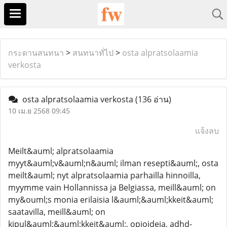
กระดานสนทนา
>
สนทนาทั่ไป
>
osta alpratsolaamia
verkosta
osta alpratsolaamia verkosta
(136 อ่าน)
10 เม.ย 2568 09:45
แจ้งลบ
Meilt&auml; alpratsolaamia
myyt&auml;v&auml;n&auml; ilman resepti&auml;, osta
meilt&auml; nyt alpratsolaamia parhailla hinnoilla,
myymme vain Hollannissa ja Belgiassa, meill&auml; on
my&ouml;s monia erilaisia ​​l&auml;&auml;kkeit&auml;
saatavilla, meill&auml; on
kipul&auml;&auml;kkeit&auml;, opioideja, adhd-