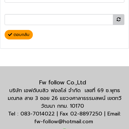
ตอบกลับ
Fw follow Co.,Ltd
บริษัท เอฟดับบลิว ฟอลโล่ จำกัด เลขที่ 69 ซ.พุทธ
มณฑล สาย 3 ซอย 26 แขวงศาลาธรรมสพน์ เขตทวี
วัฒนา กทม. 10170
Tel : 083-7014022 | Fax 02-8897250 | Email:
fw-follow@hotmail.com