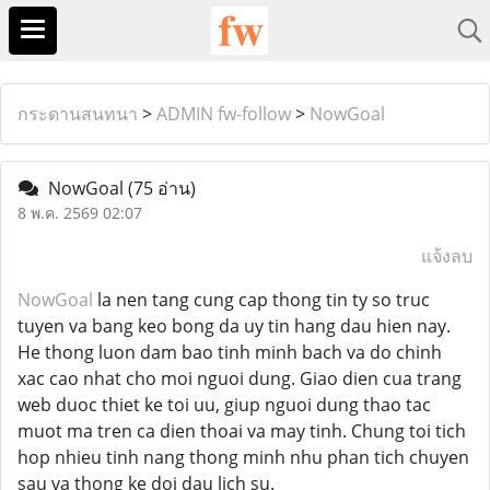
กระดานสนทนา
>
ADMIN fw-follow
>
NowGoal
NowGoal
(75 อ่าน)
8 พ.ค. 2569 02:07
แจ้งลบ
NowGoal
la nen tang cung cap thong tin ty so truc
tuyen va bang keo bong da uy tin hang dau hien nay.
He thong luon dam bao tinh minh bach va do chinh
xac cao nhat cho moi nguoi dung. Giao dien cua trang
web duoc thiet ke toi uu, giup nguoi dung thao tac
muot ma tren ca dien thoai va may tinh. Chung toi tich
hop nhieu tinh nang thong minh nhu phan tich chuyen
sau va thong ke doi dau lich su.