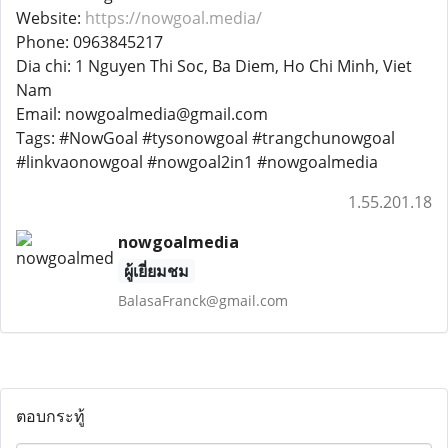
Website:
https://nowgoal.media/
Phone: 0963845217
Dia chi: 1 Nguyen Thi Soc, Ba Diem, Ho Chi Minh, Viet
Nam
Email: nowgoalmedia@gmail.com
Tags: #NowGoal #tysonowgoal #trangchunowgoal
#linkvaonowgoal #nowgoal2in1 #nowgoalmedia
1.55.201.18
nowgoalmedia
ผู้เยี่ยมชม
BalasaFranck@gmail.com
ตอบกระทู้