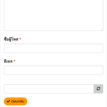
ชื่อผู้โพส
*
อีเมล
*
ตอบกลับ