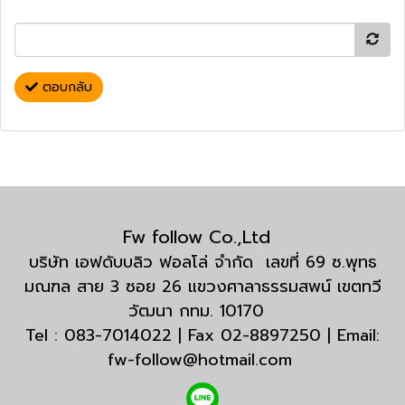
ตอบกลับ
Fw follow Co.,Ltd
บริษัท เอฟดับบลิว ฟอลโล่ จำกัด เลขที่ 69 ซ.พุทธ
มณฑล สาย 3 ซอย 26 แขวงศาลาธรรมสพน์ เขตทวี
วัฒนา กทม. 10170
Tel : 083-7014022 | Fax 02-8897250 | Email:
fw-follow@hotmail.com