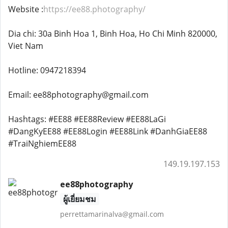
Website :
https://ee88.photography/
Dia chi: 30a Binh Hoa 1, Binh Hoa, Ho Chi Minh 820000,
Viet Nam
Hotline: 0947218394
Email: ee88photography@gmail.com
Hashtags: #EE88 #EE88Review #EE88LaGi
#DangKyEE88 #EE88Login #EE88Link #DanhGiaEE88
#TraiNghiemEE88
149.19.197.153
ee88photography
ผู้เยี่ยมชม
perrettamarinalva@gmail.com