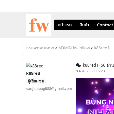
หน้าแรก
สินค้า
Contact
กระดานสนทนา
>
ADMIN fw-follow
>
k88red1
k88red1
(56 อ่าน
8 พ.ค. 2569 16:23
k88red
ผู้เยี่ยมชม
sanjidapagli88@gmail.com