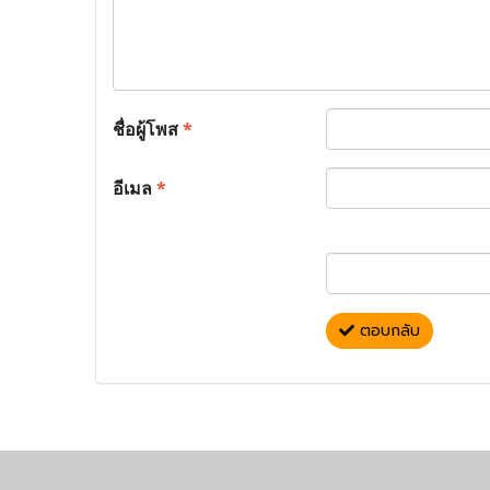
ชื่อผู้โพส
*
อีเมล
*
ตอบกลับ