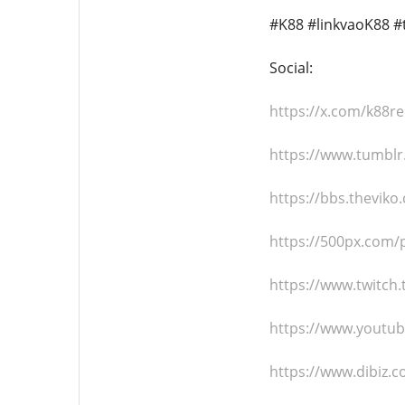
#K88 #linkvaoK88 
Social:
https://x.com/k88r
https://www.tumbl
https://bbs.thevi
https://500px.com/
https://www.twitch.
https://www.youtu
https://www.dibiz.c