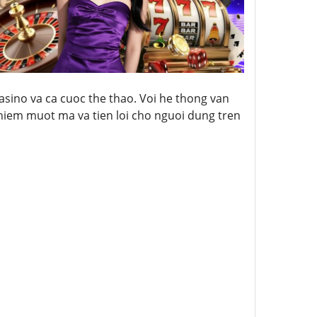
asino va ca cuoc the thao. Voi he thong van
ghiem muot ma va tien loi cho nguoi dung tren