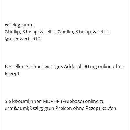
☎️Telegramm:
&hellip;.&hellip;.&hellip;.&hellip;.&hellip;.&hellip;.
@altenwerth918
Bestellen Sie hochwertiges Adderall 30 mg online ohne
Rezept.
Sie k&ouml;nnen MDPHP (Freebase) online zu
erm&auml;&szlig;igten Preisen ohne Rezept kaufen.