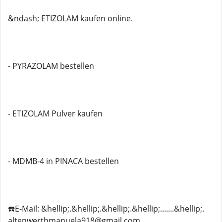
&ndash; ETIZOLAM kaufen online.
- PYRAZOLAM bestellen
- ETIZOLAM Pulver kaufen
- MDMB-4 in PINACA bestellen
☎️E-Mail: &hellip;.&hellip;.&hellip;.&hellip;.......&hellip;.
altenwerthmanuela918@gmail.com