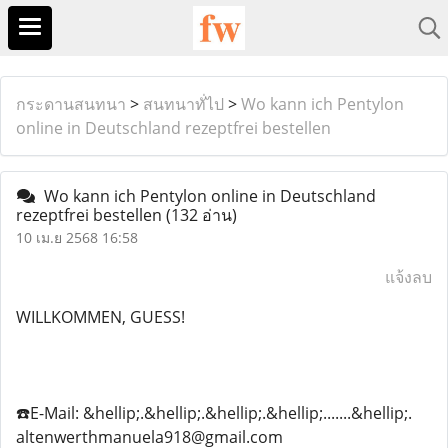
กระดานสนทนา
>
สนทนาทั่ไป
>
Wo kann ich Pentylon
online in Deutschland rezeptfrei bestellen
Wo kann ich Pentylon online in Deutschland
rezeptfrei bestellen
(132 อ่าน)
10 เม.ย 2568 16:58
แจ้งลบ
WILLKOMMEN, GUESS!
☎️E-Mail: &hellip;.&hellip;.&hellip;.&hellip;.......&hellip;.
altenwerthmanuela918@gmail.com