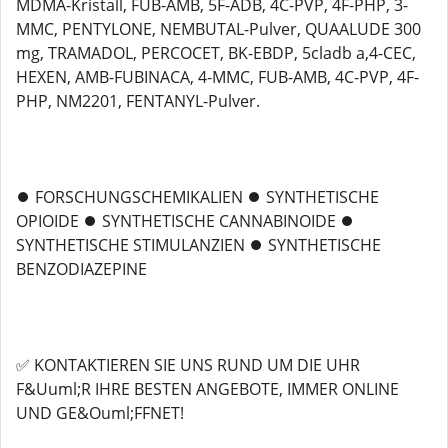
MDMA-Kristall, FUB-AMB, 5F-ADB, 4C-PVP, 4F-PHP, 3-
MMC, PENTYLONE, NEMBUTAL-Pulver, QUAALUDE 300
mg, TRAMADOL, PERCOCET, BK-EBDP, 5cladb a,4-CEC,
HEXEN, AMB-FUBINACA, 4-MMC, FUB-AMB, 4C-PVP, 4F-
PHP, NM2201, FENTANYL-Pulver.
⏺️ FORSCHUNGSCHEMIKALIEN ⏺️ SYNTHETISCHE
OPIOIDE ⏺️ SYNTHETISCHE CANNABINOIDE ⏺️
SYNTHETISCHE STIMULANZIEN ⏺️ SYNTHETISCHE
BENZODIAZEPINE
✅ KONTAKTIEREN SIE UNS RUND UM DIE UHR
F&Uuml;R IHRE BESTEN ANGEBOTE, IMMER ONLINE
UND GE&Ouml;FFNET!