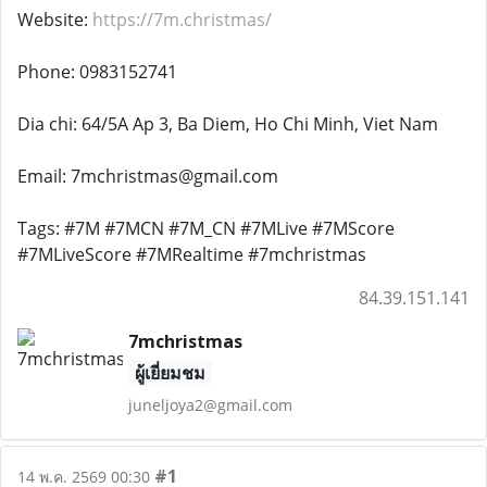
Website:
https://7m.christmas/
Phone: 0983152741
Dia chi: 64/5A Ap 3, Ba Diem, Ho Chi Minh, Viet Nam
Email: 7mchristmas@gmail.com
Tags: #7M #7MCN #7M_CN #7MLive #7MScore
#7MLiveScore #7MRealtime #7mchristmas
84.39.151.141
7mchristmas
ผู้เยี่ยมชม
juneljoya2@gmail.com
#1
14 พ.ค. 2569 00:30