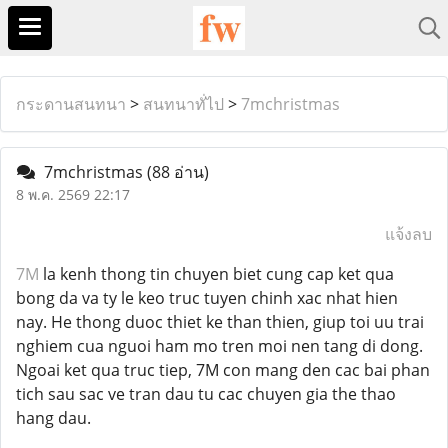
กระดานสนทนา
>
สนทนาทั่ไป
>
7mchristmas
7mchristmas
(88 อ่าน)
8 พ.ค. 2569 22:17
แจ้งลบ
7M
la kenh thong tin chuyen biet cung cap ket qua
bong da va ty le keo truc tuyen chinh xac nhat hien
nay. He thong duoc thiet ke than thien, giup toi uu trai
nghiem cua nguoi ham mo tren moi nen tang di dong.
Ngoai ket qua truc tiep, 7M con mang den cac bai phan
tich sau sac ve tran dau tu cac chuyen gia the thao
hang dau.