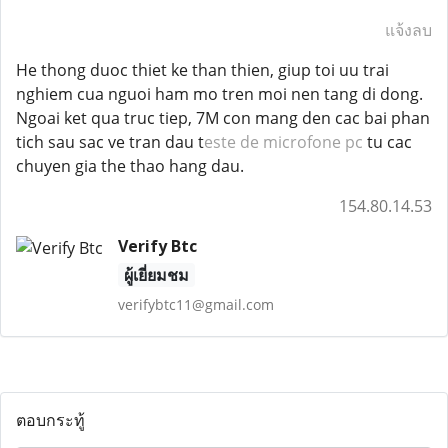
แจ้งลบ
He thong duoc thiet ke than thien, giup toi uu trai
nghiem cua nguoi ham mo tren moi nen tang di dong.
Ngoai ket qua truc tiep, 7M con mang den cac bai phan
tich sau sac ve tran dau t
este de microfone pc
tu cac
chuyen gia the thao hang dau.
154.80.14.53
Verify Btc
ผู้เยี่ยมชม
verifybtc11@gmail.com
ตอบกระทู้