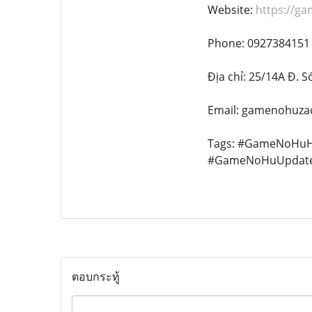
Website:
https://g
Phone: 0927384151
Địa chỉ: 25/14A Đ. 
Email: gamenohuz
Tags: #GameNoHuH
#GameNoHuUpdat
ตอบกระทู้