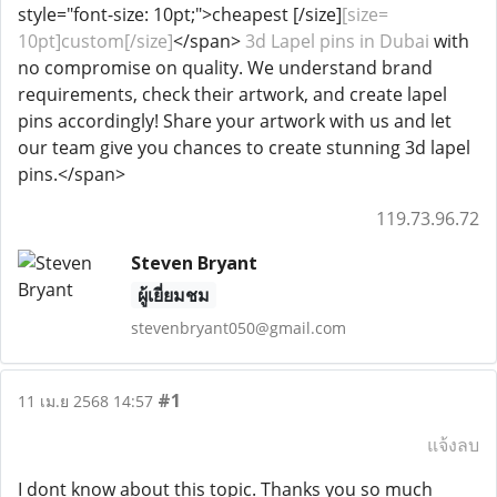
style="font-size: 10pt;">cheapest [/size]
[size=
10pt]custom[/size]
</span>
3d Lapel pins in Dubai
with
no compromise on quality. We understand brand
requirements, check their artwork, and create lapel
pins accordingly! Share your artwork with us and let
our team give you chances to create stunning 3d lapel
pins.</span>
119.73.96.72
Steven Bryant
ผู้เยี่ยมชม
stevenbryant050@gmail.com
#1
11 เม.ย 2568 14:57
แจ้งลบ
I dont know about this topic. Thanks you so much