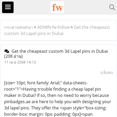
กระดานสนทนา
>
ADMIN fw-follow
>
Get the cheapeast
custom 3d Lapel pins in Dubai
Get the cheapeast custom 3d Lapel pins in Dubai
(208 อ่าน)
11 เม.ย 2568 14:12
แจ้งลบ
[size= 10pt; font-family: Arial;" data-sheets-
root="1">Having trouble finding a cheap lapel pin
maker in Dubai? If so, then no need to worry because
pinbadges.ae are here to help you with designing your
3d lapel pins. They offer the <span style="box-sizing:
border-box; margin: 0px; padding: 0px]<span