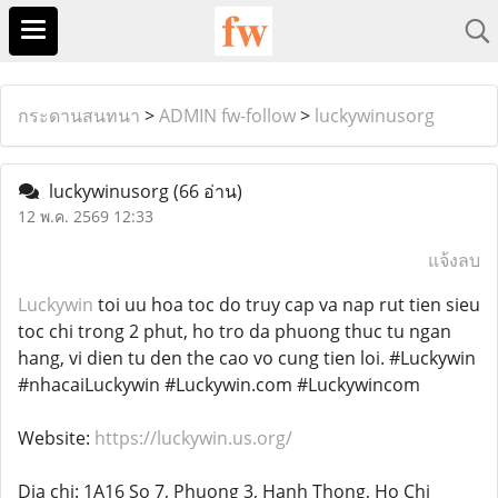
กระดานสนทนา
>
ADMIN fw-follow
>
luckywinusorg
luckywinusorg
(66 อ่าน)
12 พ.ค. 2569 12:33
แจ้งลบ
Luckywin
toi uu hoa toc do truy cap va nap rut tien sieu
toc chi trong 2 phut, ho tro da phuong thuc tu ngan
hang, vi dien tu den the cao vo cung tien loi. #Luckywin
#nhacaiLuckywin #Luckywin.com #Luckywincom
Website:
https://luckywin.us.org/
Dia chi: 1A16 So 7, Phuong 3, Hanh Thong, Ho Chi