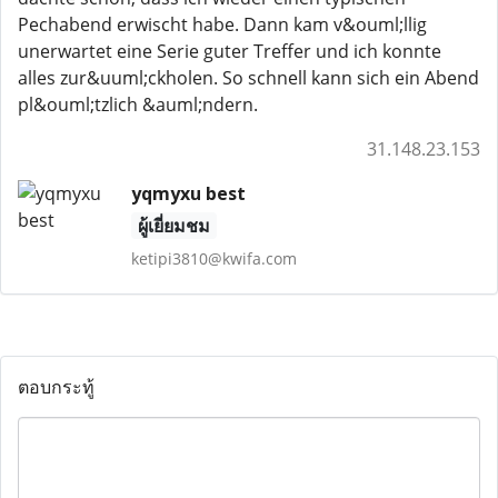
Pechabend erwischt habe. Dann kam v&ouml;llig
unerwartet eine Serie guter Treffer und ich konnte
alles zur&uuml;ckholen. So schnell kann sich ein Abend
pl&ouml;tzlich &auml;ndern.
31.148.23.153
yqmyxu best
ผู้เยี่ยมชม
ketipi3810@kwifa.com
ตอบกระทู้