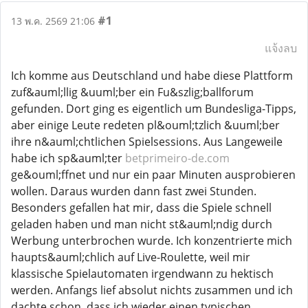
#1
13 พ.ค. 2569 21:06
แจ้งลบ
Ich komme aus Deutschland und habe diese Plattform
zuf&auml;llig &uuml;ber ein Fu&szlig;ballforum
gefunden. Dort ging es eigentlich um Bundesliga-Tipps,
aber einige Leute redeten pl&ouml;tzlich &uuml;ber
ihre n&auml;chtlichen Spielsessions. Aus Langeweile
habe ich sp&auml;ter
betprimeiro-de.com
ge&ouml;ffnet und nur ein paar Minuten ausprobieren
wollen. Daraus wurden dann fast zwei Stunden.
Besonders gefallen hat mir, dass die Spiele schnell
geladen haben und man nicht st&auml;ndig durch
Werbung unterbrochen wurde. Ich konzentrierte mich
haupts&auml;chlich auf Live-Roulette, weil mir
klassische Spielautomaten irgendwann zu hektisch
werden. Anfangs lief absolut nichts zusammen und ich
dachte schon, dass ich wieder einen typischen