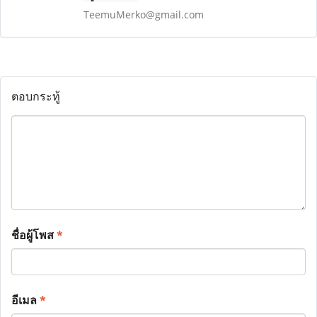
TeemuMerko@gmail.com
ตอบกระทู้
ชื่อผู้โพส
*
อีเมล
*