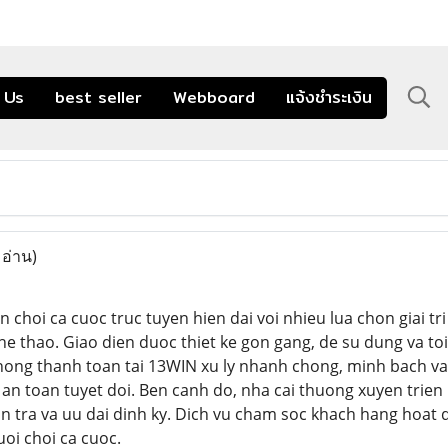
 Us
best seller
Webboard
แจ้งชำระเงิน
 อ่าน)
choi ca cuoc truc tuyen hien dai voi nhieu lua chon giai tri
e thao. Giao dien duoc thiet ke gon gang, de su dung va toi
thong thanh toan tai 13WIN xu ly nhanh chong, minh bach v
n toan tuyet doi. Ben canh do, nha cai thuong xuyen trien 
n tra va uu dai dinh ky. Dich vu cham soc khach hang hoat
uoi choi ca cuoc.