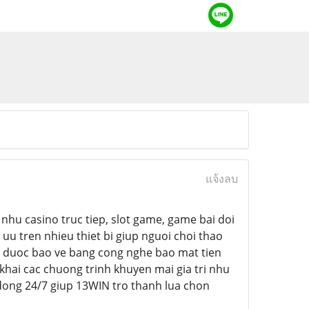
แจ้งลบ
 nhu casino truc tiep, slot game, game bai doi
 uu tren nhieu thiet bi giup nguoi choi thao
a duoc bao ve bang cong nghe bao mat tien
khai cac chuong trinh khuyen mai gia tri nhu
 dong 24/7 giup 13WIN tro thanh lua chon