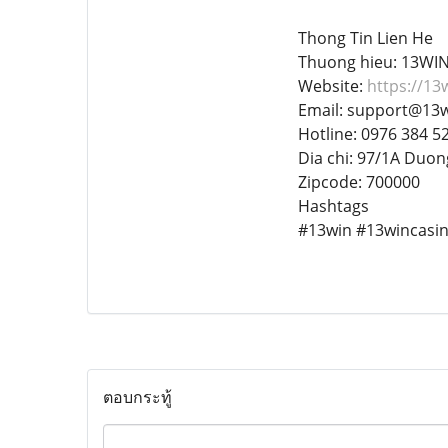
Thong Tin Lien He
Thuong hieu: 13WI
Website:
https://13
Email: support@13w
Hotline: 0976 384 5
Dia chi: 97/1A Duon
Zipcode: 700000
Hashtags
#13win #13wincasi
ตอบกระทู้