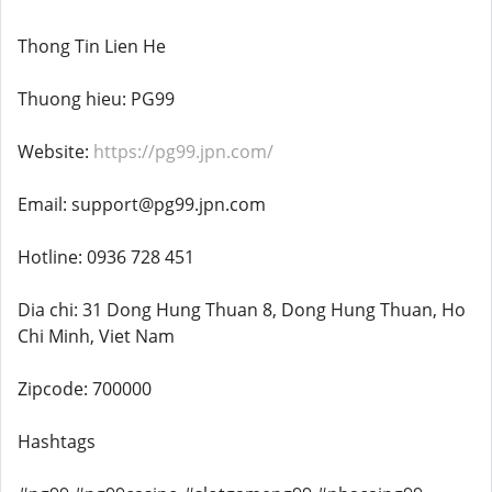
Thong Tin Lien He
Thuong hieu: PG99
Website:
https://pg99.jpn.com/
Email: support@pg99.jpn.com
Hotline: 0936 728 451
Dia chi: 31 Dong Hung Thuan 8, Dong Hung Thuan, Ho
Chi Minh, Viet Nam
Zipcode: 700000
Hashtags