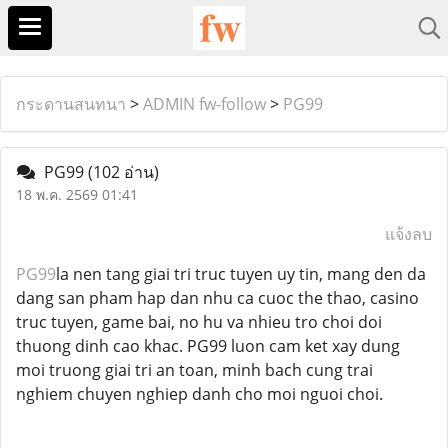
กระดานสนทนา
>
ADMIN fw-follow
>
PG99
PG99
(102 อ่าน)
18 พ.ค. 2569 01:41
แจ้งลบ
PG99
la nen tang giai tri truc tuyen uy tin, mang den da
dang san pham hap dan nhu ca cuoc the thao, casino
truc tuyen, game bai, no hu va nhieu tro choi doi
thuong dinh cao khac. PG99 luon cam ket xay dung
moi truong giai tri an toan, minh bach cung trai
nghiem chuyen nghiep danh cho moi nguoi choi.