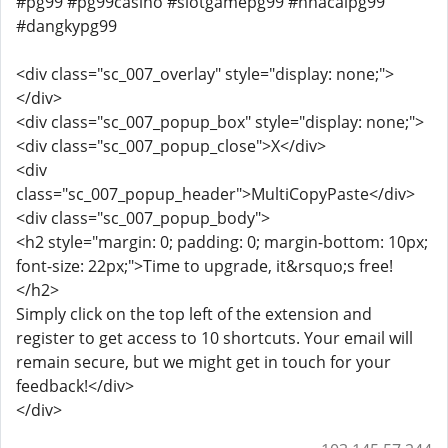
#pg99 #pg99casino #slotgamepg99 #nhacaipg99
#dangkypg99
<div class="sc_007_overlay" style="display: none;">
</div>
<div class="sc_007_popup_box" style="display: none;">
<div class="sc_007_popup_close">X</div>
<div
class="sc_007_popup_header">MultiCopyPaste</div>
<div class="sc_007_popup_body">
<h2 style="margin: 0; padding: 0; margin-bottom: 10px;
font-size: 22px;">Time to upgrade, it&rsquo;s free!
</h2>
Simply click on the top left of the extension and
register to get access to 10 shortcuts. Your email will
remain secure, but we might get in touch for your
feedback!</div>
</div>