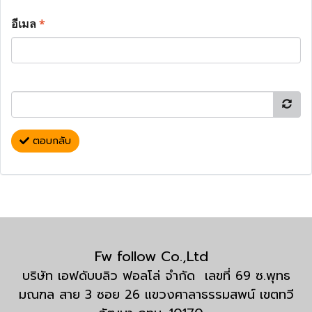
อีเมล
*
ตอบกลับ
Fw follow Co.,Ltd
บริษัท เอฟดับบลิว ฟอลโล่ จำกัด เลขที่ 69 ซ.พุทธ
มณฑล สาย 3 ซอย 26 แขวงศาลาธรรมสพน์ เขตทวี