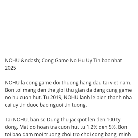
NOHU &ndash; Cong Game No Hu Uy Tin bac nhat
2025
NOHU la cong game doi thuong hang dau tai viet nam.
Bon toi mang den the gioi thu gian da dang cung game
no hu cuon hut. Tu 2019, NOHU lanh le bien thanh nha
cai uy tin duoc bao nguoi tin tuong.
Tai NOHU, ban se Dung thu jackpot len den 100 ty
dong. Mat do hoan tra cuon hut tu 1.2% den 5%. Bon
toi bao dam moi truong choi tro choi cong bang, minh