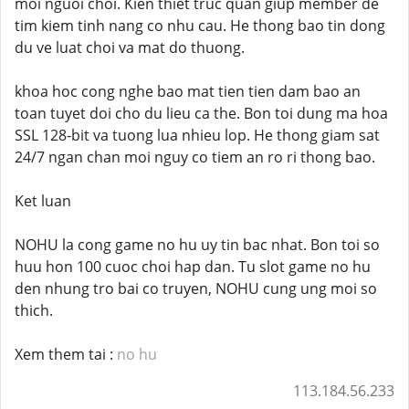
moi nguoi choi. Kien thiet truc quan giup member de
tim kiem tinh nang co nhu cau. He thong bao tin dong
du ve luat choi va mat do thuong.
khoa hoc cong nghe bao mat tien tien dam bao an
toan tuyet doi cho du lieu ca the. Bon toi dung ma hoa
SSL 128-bit va tuong lua nhieu lop. He thong giam sat
24/7 ngan chan moi nguy co tiem an ro ri thong bao.
Ket luan
NOHU la cong game no hu uy tin bac nhat. Bon toi so
huu hon 100 cuoc choi hap dan. Tu slot game no hu
den nhung tro bai co truyen, NOHU cung ung moi so
thich.
Xem them tai :
no hu
113.184.56.233