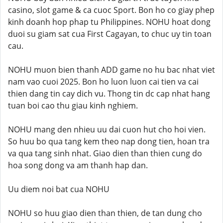
casino, slot game & ca cuoc Sport. Bon ho co giay phep
kinh doanh hop phap tu Philippines. NOHU hoat dong
duoi su giam sat cua First Cagayan, to chuc uy tin toan
cau.
NOHU muon bien thanh ADD game no hu bac nhat viet
nam vao cuoi 2025. Bon ho luon luon cai tien va cai
thien dang tin cay dich vu. Thong tin dc cap nhat hang
tuan boi cao thu giau kinh nghiem.
NOHU mang den nhieu uu dai cuon hut cho hoi vien.
So huu bo qua tang kem theo nap dong tien, hoan tra
va qua tang sinh nhat. Giao dien than thien cung do
hoa song dong va am thanh hap dan.
Uu diem noi bat cua NOHU
NOHU so huu giao dien than thien, de tan dung cho