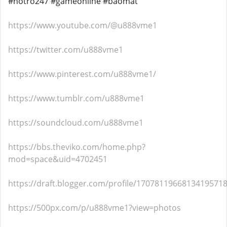
#hotro247 #gameonline #baomat
https://www.youtube.com/@u888vme1
https://twitter.com/u888vme1
https://www.pinterest.com/u888vme1/
https://www.tumblr.com/u888vme1
https://soundcloud.com/u888vme1
https://bbs.theviko.com/home.php?
mod=space&uid=4702451
https://draft.blogger.com/profile/1707811966813419571
https://500px.com/p/u888vme1?view=photos