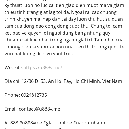
ky thuat luon no luc cai tien giao dien muot ma va giam
thieu tinh trang giat lag toi da. Ngoai ra, cac chuong
trinh khuyen mai hap dan tai day luon thu hut su quan
tam cua dong dao cong dong cuoc thu. Chung toi cam
ket bao ve quyen loi nguoi dung bang nhung quy
chuan khat khe nhat trong nganh giai tri. Tam nhin cua
thuong hieu la vuon xa hon nua tren thi truong quoc te
voi chat luong dich vu vuot troi.
Website:
https://u888v.me/
Dia chi: 12/36 D. 53, An Hoi Tay, Ho Chi Minh, Viet Nam
Phone: 0924812735
Email: contact@u888v.me
#u888 #u888vme #giaitrionline #naprutnhanh