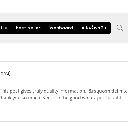
 Us
best seller
Webboard
แจ้งชำระเงิน
d
 อ่าน)
This post gives truly quality information. I&rsquo;m definitely
 Thank you so much. Keep up the good works.
permata4d