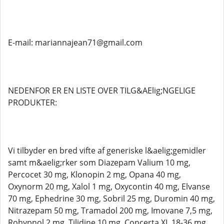
E-mail: mariannajean71@gmail.com
NEDENFOR ER EN LISTE OVER TILG&AElig;NGELIGE
PRODUKTER:
Vi tilbyder en bred vifte af generiske l&aelig;gemidler
samt m&aelig;rker som Diazepam Valium 10 mg,
Percocet 30 mg, Klonopin 2 mg, Opana 40 mg,
Oxynorm 20 mg, Xalol 1 mg, Oxycontin 40 mg, Elvanse
70 mg, Ephedrine 30 mg, Sobril 25 mg, Duromin 40 mg,
Nitrazepam 50 mg, Tramadol 200 mg, Imovane 7,5 mg,
Rohypnol 2 mg, Tilidine 10 mg, Concerta XL 18-36 mg,