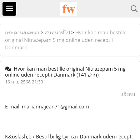
กระดานสนทนา
>
สนทนาทั่ไป
>
Hvor kan man bestille
original Nitrazepam 5 mg online uden recept i
Danmark
Hvor kan man bestille original Nitrazepam 5 mg
online uden recept i Danmark
(141 อ่าน)
16 เม.ย 2568 21:30
แจ้งลบ
E-mail: mariannajean71@gmail.com
K&oslash;b / Bestil billig Lyrica i Danmark uden recept,