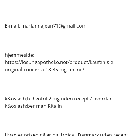
E-mail: mariannajean71@gmail.com
hjemmeside:
https://losungapotheke.net/product/kaufen-sie-
original-concerta-18-36-mg-online/
k&oslash;b Rivotril 2 mg uden recept / hvordan
k&oslash;ber man Ritalin
Hvad er prisen p&aring; Lyrica i Danmark uden recept,