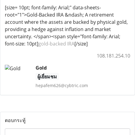
[size= 10pt; font-family: Arial;" data-sheets-
root="1">Gold-Backed IRA &ndash; A retirement
account where the assets are backed by physical gold,
providing a hedge against inflation and market
uncertainty. </span><span style="font-family: Arial;
font-size: 10pt]
gold-backed IRA
[/size]
108.181.254.10
Gold
ผู้เยี่ยมชม
hepafem626@cybtric.com
ตอบกระทู้