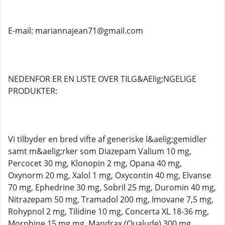
E-mail: mariannajean71@gmail.com
NEDENFOR ER EN LISTE OVER TILG&AElig;NGELIGE
PRODUKTER:
Vi tilbyder en bred vifte af generiske l&aelig;gemidler
samt m&aelig;rker som Diazepam Valium 10 mg,
Percocet 30 mg, Klonopin 2 mg, Opana 40 mg,
Oxynorm 20 mg, Xalol 1 mg, Oxycontin 40 mg, Elvanse
70 mg, Ephedrine 30 mg, Sobril 25 mg, Duromin 40 mg,
Nitrazepam 50 mg, Tramadol 200 mg, Imovane 7,5 mg,
Rohypnol 2 mg, Tilidine 10 mg, Concerta XL 18-36 mg,
Morphine 15 mg mg, Mandrax (Qualude) 300 mg,