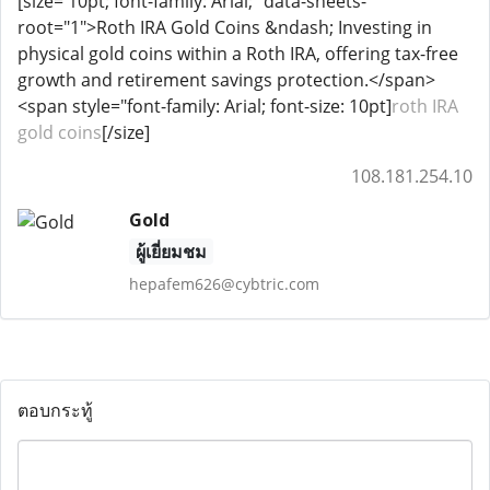
[size= 10pt; font-family: Arial;" data-sheets-
root="1">Roth IRA Gold Coins &ndash; Investing in
physical gold coins within a Roth IRA, offering tax-free
growth and retirement savings protection.</span>
<span style="font-family: Arial; font-size: 10pt]
roth IRA
gold coins
[/size]
108.181.254.10
Gold
ผู้เยี่ยมชม
hepafem626@cybtric.com
ตอบกระทู้