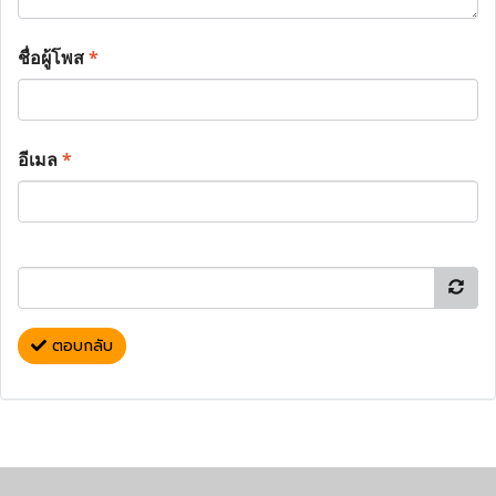
ชื่อผู้โพส
*
อีเมล
*
ตอบกลับ