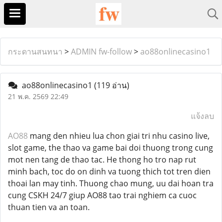
กระดานสนทนา
>
ADMIN fw-follow
>
ao88onlinecasino1
ao88onlinecasino1
(119 อ่าน)
21 พ.ค. 2569 22:49
แจ้งลบ
AO88
mang den nhieu lua chon giai tri nhu casino live,
slot game, the thao va game bai doi thuong trong cung
mot nen tang de thao tac. He thong ho tro nap rut
minh bach, toc do on dinh va tuong thich tot tren dien
thoai lan may tinh. Thuong chao mung, uu dai hoan tra
cung CSKH 24/7 giup AO88 tao trai nghiem ca cuoc
thuan tien va an toan.