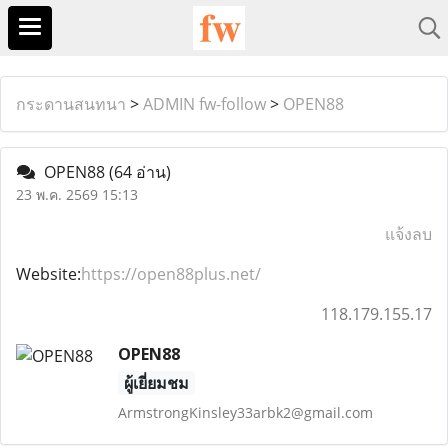
กระดานสนทนา
>
ADMIN fw-follow
>
OPEN88
OPEN88
(64 อ่าน)
23 พ.ค. 2569 15:13
แจ้งลบ
Website:
https://open88plus.net/
118.179.155.17
OPEN88
ผู้เยี่ยมชม
ArmstrongKinsley33arbk2@gmail.com