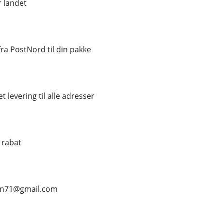
r landet
a PostNord til din pakke
t levering til alle adresser
% rabat
ean71@gmail.com