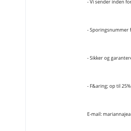
- Vi sender inden fo
- Sporingsnummer fr
- Sikker og garantere
- F&aring; op til 25
E-mail: mariannaj