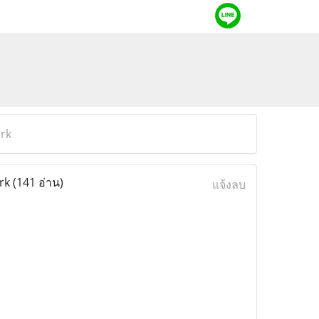
ark
ark
(141 อ่าน)
แจ้งลบ