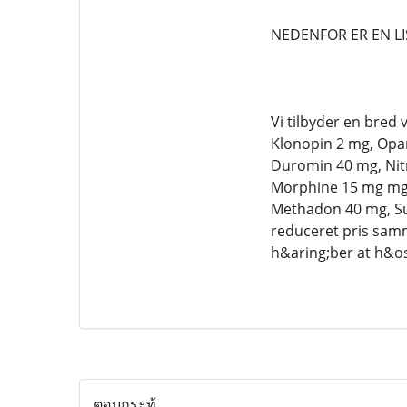
NEDENFOR ER EN LI
Vi tilbyder en bred
Klonopin 2 mg, Opan
Duromin 40 mg, Nit
Morphine 15 mg mg, 
Methadon 40 mg, Su
reduceret pris samm
h&aring;ber at h&osl
ตอบกระทู้