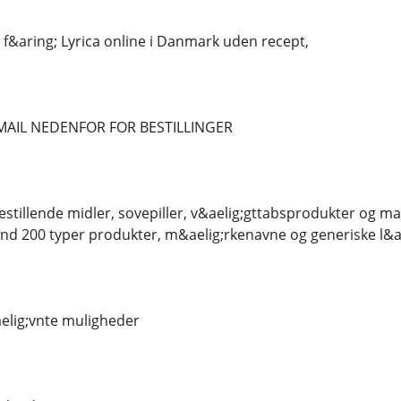
 f&aring; Lyrica online i Danmark uden recept,
MAIL NEDENFOR FOR BESTILLINGER
stillende midler, sovepiller, v&aelig;gttabsprodukter og man
nd 200 typer produkter, m&aelig;rkenavne og generiske l&a
elig;vnte muligheder