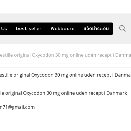
 Us
best seller
Webboard
แจ้งชำระเงิน
stille original Oxycodon 30 mg online uden recept i Danm
tille original Oxycodon 30 mg online uden recept i Danm
le original Oxycodon 30 mg online uden recept i Danmark
ean71@gmail.com