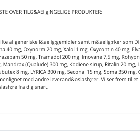
STE OVER TILG&AElig;NGELIGE PRODUKTER:
 vifte af generiske l&aelig;gemidler samt m&aelig;rker som
a 40 mg, Oxynorm 20 mg, Xalol 1 mg, Oxycontin 40 mg, Elva
razepam 50 mg, Tramadol 200 mg, Imovane 7,5 mg, Rohypnol 
Mandrax (Qualude) 300 mg, Kodiene sirup, Ritalin 20 mg, L
butex 8 mg, LYRICA 300 mg, Seconal 15 mg, Soma 350 mg, C
enlignet med andre leverand&oslash;rer. Vi ser frem til et 
ash;re fra dig snart.