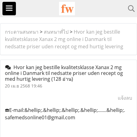
กระดานสนทนา
>
สนทนาทั่ไป
>
Hvor kan jeg bestille
kvalitetsklasse Xanax 2 mg online i Danmark til
nedsatte priser uden recept og med hurtig levering
Hvor kan jeg bestille kvalitetsklasse Xanax 2 mg
online i Danmark til nedsatte priser uden recept og
med hurtig levering
(128 อ่าน)
20 เม.ย 2568 19:46
แจ้งลบ
☎️E-mail:&hellip;.&hellip;.&hellip;.&hellip;.......&hellip;.
safemedsonline01@gmail.com