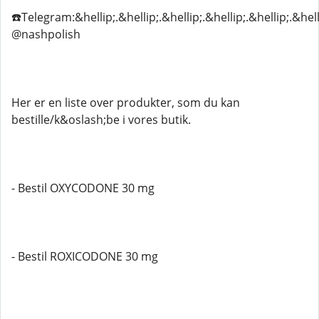
☎️Telegram:&hellip;.&hellip;.&hellip;.&hellip;.&hellip;.&hell
@nashpolish
Her er en liste over produkter, som du kan
bestille/k&oslash;be i vores butik.
- Bestil OXYCODONE 30 mg
- Bestil ROXICODONE 30 mg