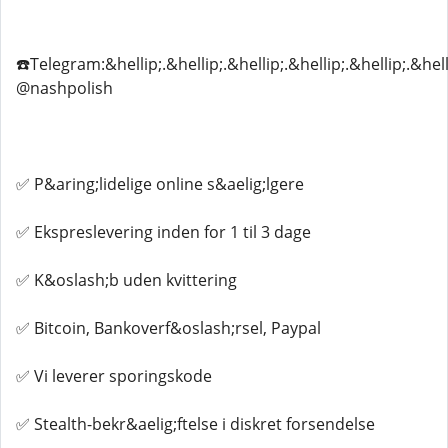
☎️Telegram:&hellip;.&hellip;.&hellip;.&hellip;.&hellip;.&hell
@nashpolish
✅ P&aring;lidelige online s&aelig;lgere
✅ Ekspreslevering inden for 1 til 3 dage
✅ K&oslash;b uden kvittering
✅ Bitcoin, Bankoverf&oslash;rsel, Paypal
✅ Vi leverer sporingskode
✅ Stealth-bekr&aelig;ftelse i diskret forsendelse