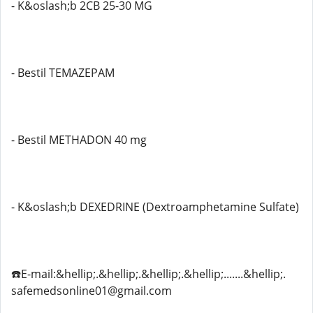
- K&oslash;b 2CB 25-30 MG
- Bestil TEMAZEPAM
- Bestil METHADON 40 mg
- K&oslash;b DEXEDRINE (Dextroamphetamine Sulfate)
☎️E-mail:&hellip;.&hellip;.&hellip;.&hellip;.......&hellip;.
safemedsonline01@gmail.com