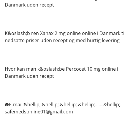
Danmark uden recept
K&oslash;b ren Xanax 2 mg online online i Danmark til
nedsatte priser uden recept og med hurtig levering
Hvor kan man k&oslash;be Percocet 10 mg online i
Danmark uden recept
☎️E-mail:&hellip;.&hellip;.&hellip;.&hellip;.......&hellip;.
safemedsonline01@gmail.com