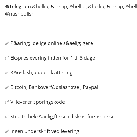
☎️Telegram:&hellip;.&hellip;.&hellip;.&hellip;.&hellip;.&hell
@nashpolish
✅ P&aring;lidelige online s&aelig;lgere
✅ Ekspreslevering inden for 1 til 3 dage
✅ K&oslash;b uden kvittering
✅ Bitcoin, Bankoverf&oslash;rsel, Paypal
✅ Vi leverer sporingskode
✅ Stealth-bekr&aelig;ftelse i diskret forsendelse
✅ Ingen underskrift ved levering