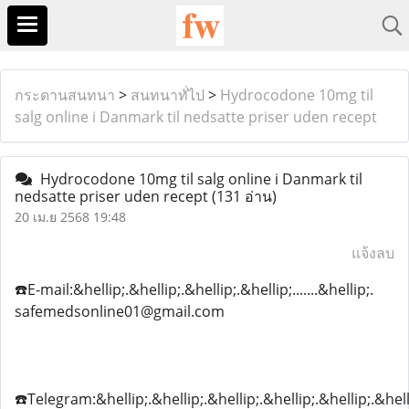
กระดานสนทนา
>
สนทนาทั่ไป
>
Hydrocodone 10mg til
salg online i Danmark til nedsatte priser uden recept
Hydrocodone 10mg til salg online i Danmark til
nedsatte priser uden recept
(131 อ่าน)
20 เม.ย 2568 19:48
แจ้งลบ
☎️E-mail:&hellip;.&hellip;.&hellip;.&hellip;.......&hellip;.
safemedsonline01@gmail.com
☎️Telegram:&hellip;.&hellip;.&hellip;.&hellip;.&hellip;.&hell