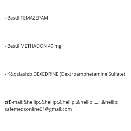
- Bestil TEMAZEPAM
- Bestil METHADON 40 mg
- K&oslash;b DEXEDRINE (Dextroamphetamine Sulfate)
☎️E-mail:&hellip;.&hellip;.&hellip;.&hellip;.......&hellip;.
safemedsonline01@gmail.com