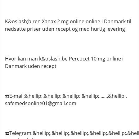
K&oslash;b ren Xanax 2 mg online online i Danmark til
nedsatte priser uden recept og med hurtig levering
Hvor kan man k&oslash;be Percocet 10 mg online i
Danmark uden recept
☎️E-mail:&hellip;.&hellip;.&hellip;.&hellip;.......&hellip;.
safemedsonline01@gmail.com
☎️Telegram:&hellip;.&hellip;.&hellip;.&hellip;.&hellip;.&hell