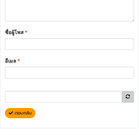
ชื่อผู้โพส
*
อีเมล
*
ตอบกลับ