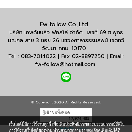
Fw follow Co.,Ltd
บริษัท เอฟดับบลิว ฟอลโล่ จำกัด เลขที่ 69 ซ.พุทธ
มณฑล สาย 3 ซอย 26 แขวงศาลาธรรมสพน์ เขตทวี
วัฒนา กทม. 10170
Tel : 083-7014022 | Fax 02-8897250 | Email:
fw-follow@hotmail.com
© Copyright 2020 All Rights Reserved.
ผู้เข้าชมทั้งหมด
17,974,435
เว็บไซต์นี้มีการใช้งานคุกกี้ เพื่อเพิ่มประสิทธิภาพและประสบการณ์ที่ดีใน
Powered by
MakeWebEasy.com
การใช้งานเว็บไซต์ของท่าน ท่านสามารถอ่านรายละเอียดเพิ่มเติมได้ที่