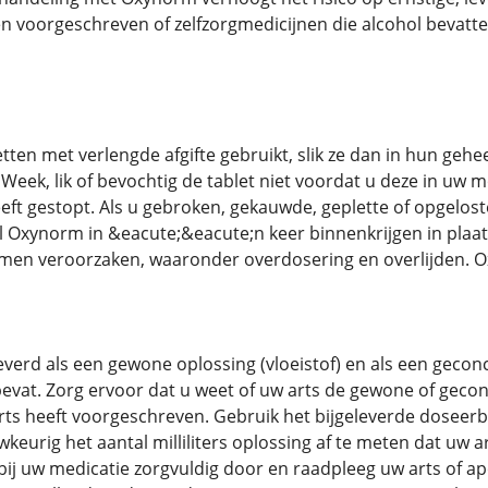
en voorgeschreven of zelfzorgmedicijnen die alcohol bevatte
ten met verlengde afgifte gebruikt, slik ze dan in hun geheel
eek, lik of bevochtig de tablet niet voordat u deze in uw mo
ft gestopt. Als u gebroken, gekauwde, geplette of opgelos
eel Oxynorm in &eacute;&eacute;n keer binnenkrijgen in plaa
emen veroorzaken, waaronder overdosering en overlijden.
verd als een gewone oplossing (vloeistof) en als een geco
g bevat. Zorg ervoor dat u weet of uw arts de gewone of ge
rts heeft voorgeschreven. Gebruik het bijgeleverde doseerbe
eurig het aantal milliliters oplossing af te meten dat uw a
bij uw medicatie zorgvuldig door en raadpleeg uw arts of ap