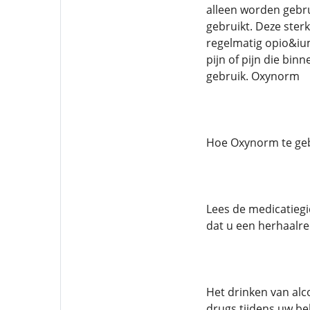
alleen worden gebru
gebruikt. Deze ster
regelmatig opio&ium
pijn of pijn die bin
gebruik. Oxynorm
Hoe Oxynorm te ge
Lees de medicatiegi
dat u een herhaalre
Het drinken van alc
drugs tijdens uw be