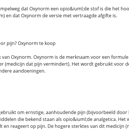
simpelweg dat Oxynorm een ​​opio&iuml;de stof is die het hoo
 en dat Oxynorm de versie met vertraagde afgifte is.
or pijn? Oxynorm te koop
k van Oxynorm. Oxynorm is de merknaam voor een formule 
ler (medicijn dat pijn vermindert). Het wordt gebruikt voor 
 andere aandoeningen.
gebruikt om ernstige, aanhoudende pijn (bijvoorbeeld door 
ddelen die bekend staan ​​als opio&iuml;de analgetica. Het
lt en reageert op pijn. De hogere sterktes van dit medicijn 