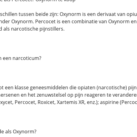
rschillen tussen beide zijn: Oxynorm is een derivaat van op
der Oxynorm. Percocet is een combinatie van Oxynorm en
 als narcotische pijnstillers.
een ​​narcoticum?
 een klasse geneesmiddelen die opiaten (narcotische) pij
rsenen en het zenuwstelsel op pijn reageren te veranderen
ycet, Percocet, Roxicet, Xartemis XR, enz.); aspirine (Per
de als Oxynorm?