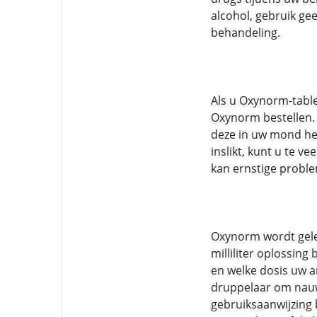
alcohol, gebruik ge
behandeling.
Als u Oxynorm-tablet
Oxynorm bestellen. W
deze in uw mond hee
inslikt, kunt u te v
kan ernstige probl
Oxynorm wordt gele
milliliter oplossin
en welke dosis uw a
druppelaar om nauwk
gebruiksaanwijzing 