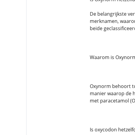
De belangrijkste ve
merknamen, waaron
beide geclassificeerd
Waarom is Oxynorm 
Oxynorm behoort tot
manier waarop de he
met paracetamol (Ox
Is oxycodon hetzelf