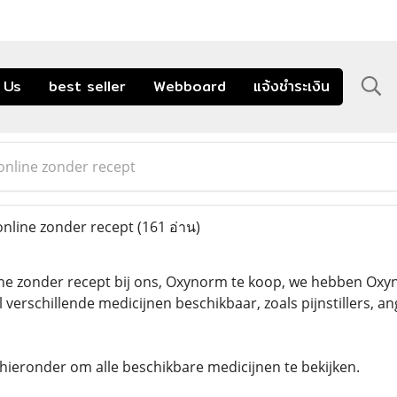
 Us
best seller
Webboard
แจ้งชำระเงิน
nline zonder recept
line zonder recept
(161 อ่าน)
e zonder recept bij ons, Oxynorm te koop, we hebben Oxyn
verschillende medicijnen beschikbaar, zoals pijnstillers,
 hieronder om alle beschikbare medicijnen te bekijken.