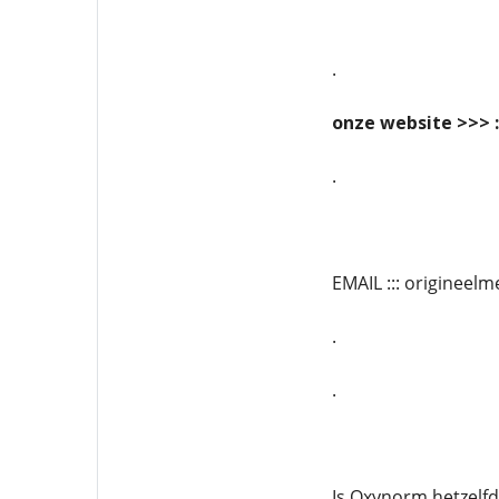
.
onze website >>> :
.
EMAIL ::: originee
.
.
Is Oxynorm hetzelf