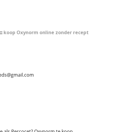
::
koop Oxynorm online zonder recept
lmeds@gmail.com
de als Percocet? Oxynorm te koop