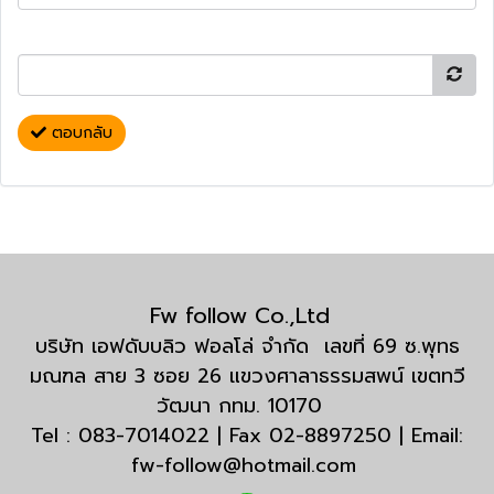
ตอบกลับ
Fw follow Co.,Ltd
บริษัท เอฟดับบลิว ฟอลโล่ จำกัด เลขที่ 69 ซ.พุทธ
มณฑล สาย 3 ซอย 26 แขวงศาลาธรรมสพน์ เขตทวี
วัฒนา กทม. 10170
Tel : 083-7014022 | Fax 02-8897250 | Email:
fw-follow@hotmail.com