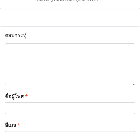
ตอบกระทู้
ชื่อผู้โพส
*
อีเมล
*