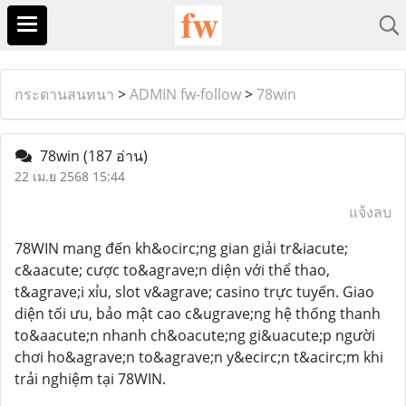
กระดานสนทนา
>
ADMIN fw-follow
>
78win
78win
(187 อ่าน)
22 เม.ย 2568 15:44
แจ้งลบ
78WIN mang đến kh&ocirc;ng gian giải tr&iacute;
c&aacute; cược to&agrave;n diện với thể thao,
t&agrave;i xỉu, slot v&agrave; casino trực tuyến. Giao
diện tối ưu, bảo mật cao c&ugrave;ng hệ thống thanh
to&aacute;n nhanh ch&oacute;ng gi&uacute;p người
chơi ho&agrave;n to&agrave;n y&ecirc;n t&acirc;m khi
trải nghiệm tại 78WIN.