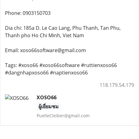
Phone: 0903150703
Dia chi: 185a D. Le Cao Lang, Phu Thanh, Tan Phu,
Thanh pho Ho Chi Minh, Viet Nam
Email: xoso66software@gmail.com
Tags: #xoso66 #xoso66software #ruttienxoso66
#dangnhapxoso66 #naptienxoso66
118.179.54.179
XOSO66
ผู้เยี่ยมชม
PuelleCleiber@gmail.com