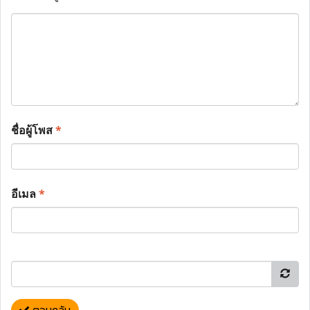
ชื่อผู้โพส
*
อีเมล
*