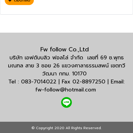
ตอบกลับ
Fw follow Co.,Ltd
บริษัท เอฟดับบลิว ฟอลโล่ จำกัด เลขที่ 69 ซ.พุทธ
มณฑล สาย 3 ซอย 26 แขวงศาลาธรรมสพน์ เขตทวี
วัฒนา กทม. 10170
Tel : 083-7014022 | Fax 02-8897250 | Email:
fw-follow@hotmail.com
© Copyright 2020 All Rights Reserved.