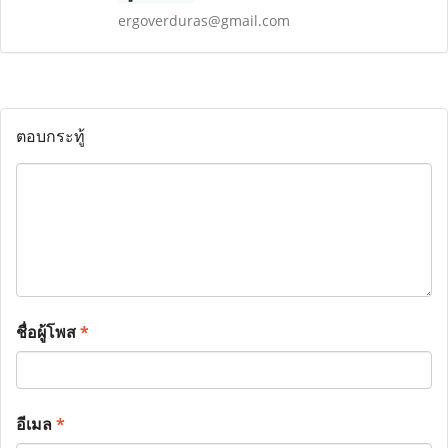
ergoverduras@gmail.com
ตอบกระทู้
ชื่อผู้โพส
*
อีเมล
*