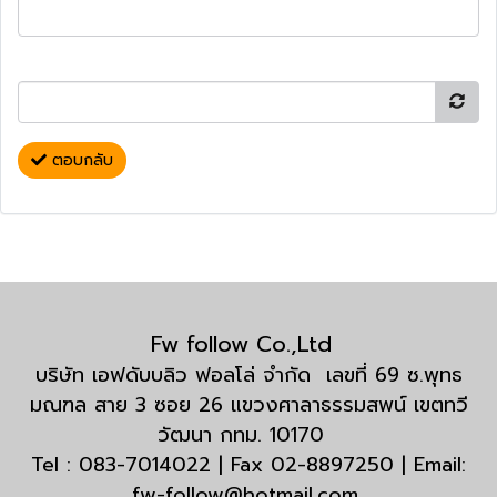
ตอบกลับ
Fw follow Co.,Ltd
บริษัท เอฟดับบลิว ฟอลโล่ จำกัด เลขที่ 69 ซ.พุทธ
มณฑล สาย 3 ซอย 26 แขวงศาลาธรรมสพน์ เขตทวี
วัฒนา กทม. 10170
Tel : 083-7014022 | Fax 02-8897250 | Email:
fw-follow@hotmail.com