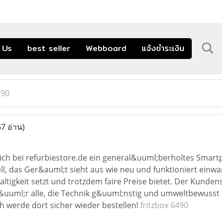
 Us
best seller
Webboard
แจ้งชำระเงิน
490
7 อ่าน)
ich bei refurbiestore.de ein general&uuml;berholtes Smartp
ll, das Ger&auml;t sieht aus wie neu und funktioniert einwa
tigkeit setzt und trotzdem faire Preise bietet. Der Kundens
uuml;r alle, die Technik g&uuml;nstig und umweltbewusst ka
h werde dort sicher wieder bestellen!
fritzbox 6490