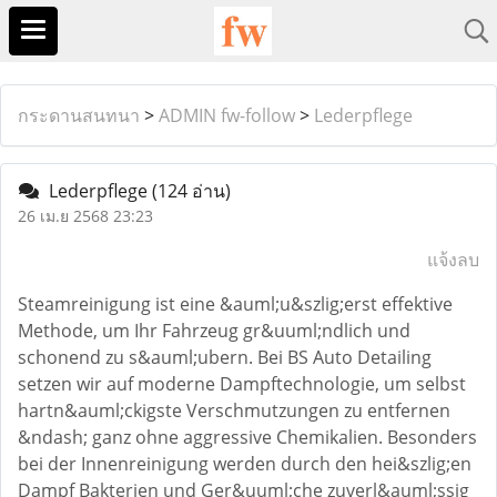
กระดานสนทนา
>
ADMIN fw-follow
>
Lederpflege
Lederpflege
(124 อ่าน)
26 เม.ย 2568 23:23
แจ้งลบ
Steamreinigung ist eine &auml;u&szlig;erst effektive
Methode, um Ihr Fahrzeug gr&uuml;ndlich und
schonend zu s&auml;ubern. Bei BS Auto Detailing
setzen wir auf moderne Dampftechnologie, um selbst
hartn&auml;ckigste Verschmutzungen zu entfernen
&ndash; ganz ohne aggressive Chemikalien. Besonders
bei der Innenreinigung werden durch den hei&szlig;en
Dampf Bakterien und Ger&uuml;che zuverl&auml;ssig