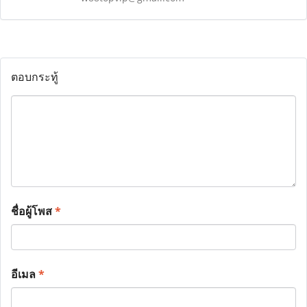
ตอบกระทู้
ชื่อผู้โพส
*
อีเมล
*