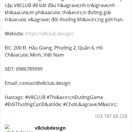
cập V8CLUB để bắt đầu h&agrave;nh tr&igrave;nh
kh&aacute;m ph&aacute; thi&ecirc;n đường giải
tr&iacute; v&agrave; đổi thưởng kh&ocirc;ng giới hạn.
Website:
https://v8club.design/
ĐC: 200 Đ. Hậu Giang, Phường 2, Quận 6, Hồ
Ch&iacute; Minh, Việt Nam
SĐT: 0986789999
Email: contact@v8club.design
Hastags: #V8CLUB #Thi&ecirc;nĐườngGame
#ĐổiThưởngCựcĐ&atilde; #ChơiL&agrave;M&ecirc;
103.187.68.228
v8clubdesign