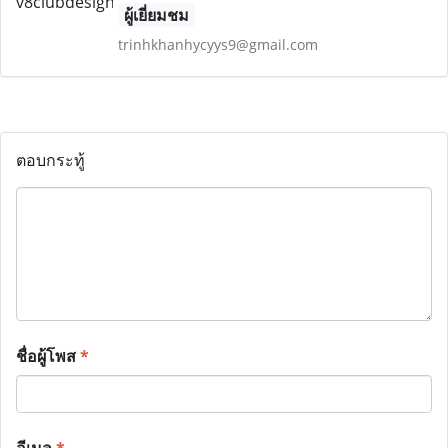
ผู้เยี่ยมชม
trinhkhanhycyys9@gmail.com
ตอบกระทู้
ชื่อผู้โพส
*