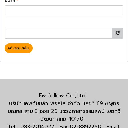
อีเมล
*
ตอบกลับ
Fw follow Co.,Ltd
บริษัท เอฟดับบลิว ฟอลโล่ จำกัด เลขที่ 69 ซ.พุทธ
มณฑล สาย 3 ซอย 26 แขวงศาลาธรรมสพน์ เขตทวี
วัฒนา กทม. 10170
Tel : 083-7014022 | Fax 02-8897250 | Email: