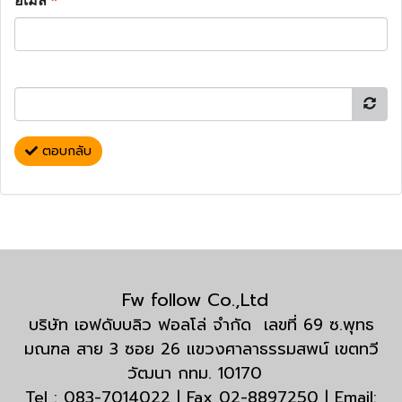
อีเมล
*
ตอบกลับ
Fw follow Co.,Ltd
บริษัท เอฟดับบลิว ฟอลโล่ จำกัด เลขที่ 69 ซ.พุทธ
มณฑล สาย 3 ซอย 26 แขวงศาลาธรรมสพน์ เขตทวี
วัฒนา กทม. 10170
Tel : 083-7014022 | Fax 02-8897250 | Email: