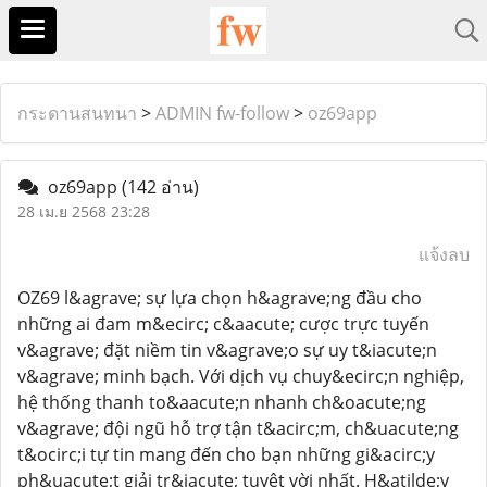
กระดานสนทนา
>
ADMIN fw-follow
>
oz69app
oz69app
(142 อ่าน)
28 เม.ย 2568 23:28
แจ้งลบ
OZ69 l&agrave; sự lựa chọn h&agrave;ng đầu cho
những ai đam m&ecirc; c&aacute; cược trực tuyến
v&agrave; đặt niềm tin v&agrave;o sự uy t&iacute;n
v&agrave; minh bạch. Với dịch vụ chuy&ecirc;n nghiệp,
hệ thống thanh to&aacute;n nhanh ch&oacute;ng
v&agrave; đội ngũ hỗ trợ tận t&acirc;m, ch&uacute;ng
t&ocirc;i tự tin mang đến cho bạn những gi&acirc;y
ph&uacute;t giải tr&iacute; tuyệt vời nhất. H&atilde;y