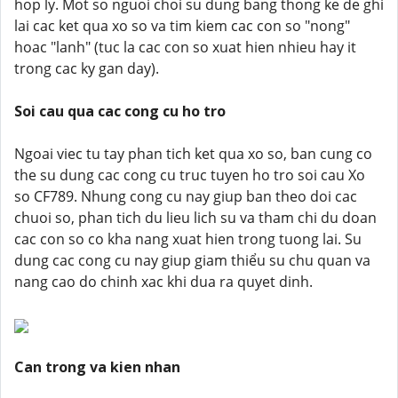
hop ly. Mot so nguoi choi su dung bang thong ke de ghi
lai cac ket qua xo so va tim kiem cac con so "nong"
hoac "lanh" (tuc la cac con so xuat hien nhieu hay it
trong cac ky gan day).
Soi cau qua cac cong cu ho tro
Ngoai viec tu tay phan tich ket qua xo so, ban cung co
the su dung cac cong cu truc tuyen ho tro soi cau Xo
so CF789. Nhung cong cu nay giup ban theo doi cac
chuoi so, phan tich du lieu lich su va tham chi du doan
cac con so co kha nang xuat hien trong tuong lai. Su
dung cac cong cu nay giup giam thiểu su chu quan va
nang cao do chinh xac khi dua ra quyet dinh.
Can trong va kien nhan