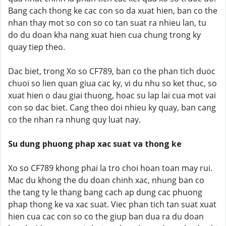
Bang cach thong ke cac con so da xuat hien, ban co the
nhan thay mot so con so co tan suat ra nhieu lan, tu
do du doan kha nang xuat hien cua chung trong ky
quay tiep theo.
Dac biet, trong Xo so CF789, ban co the phan tich duoc
chuoi so lien quan giua cac ky, vi du nhu so ket thuc, so
xuat hien o dau giai thuong, hoac su lap lai cua mot vai
con so dac biet. Cang theo doi nhieu ky quay, ban cang
co the nhan ra nhung quy luat nay.
Su dung phuong phap xac suat va thong ke
Xo so CF789 khong phai la tro choi hoan toan may rui.
Mac du khong the du doan chinh xac, nhung ban co
the tang ty le thang bang cach ap dung cac phuong
phap thong ke va xac suat. Viec phan tich tan suat xuat
hien cua cac con so co the giup ban dua ra du doan