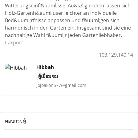
Witterungseinfl&uuml;sse. Au&szlig;erdem lassen sich
Holz-Gartenh&auml;user leichter an individuelle
Bed&uuml;rfnisse anpassen und f&uuml;gen sich
harmonisch in den Garten ein. Insgesamt sind sie eine
nachhaltige Wahl f&uuml;r jeden Gartenliebhaber.
Carport
103.129.140.14
Hibbah
ผู้เยี่ยมชม
jojoakon577@gmail.com
ตอบกระทู้