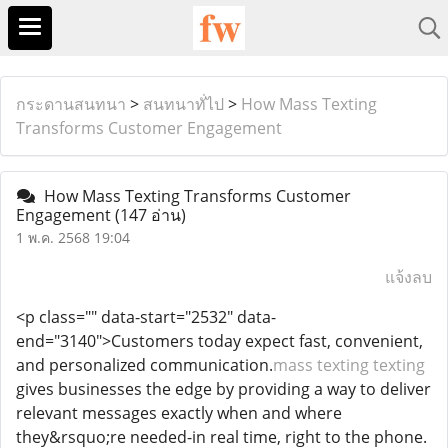
กระดานสนทนา
>
สนทนาทั่ไป
>
How Mass Texting
Transforms Customer Engagement
How Mass Texting Transforms Customer
Engagement
(147 อ่าน)
1 พ.ค. 2568 19:04
แจ้งลบ
<p class="" data-start="2532" data-
end="3140">Customers today expect fast, convenient,
and personalized communication.
mass texting texting
gives businesses the edge by providing a way to deliver
relevant messages exactly when and where
they&rsquo;re needed-in real time, right to the phone.